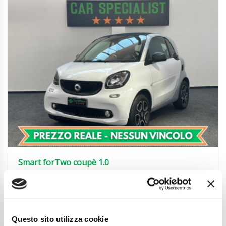
Smart forTwo coupè 1.0
AUTOMATICA|NEOPATENT.|BLUETOOTH
11.850
€
Anni
08/2018
Chilometraggio
74500
Questo sito utilizza cookie
Tipo Di Carburante
Benzina