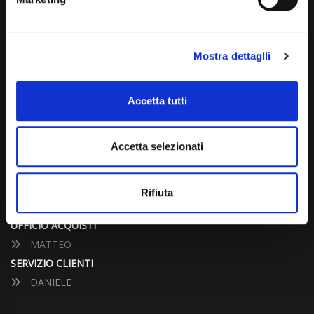
info@carspecialist.eu
Dal Lunedì al Venerdì: 09:00 - 12:30 | 14:00 - 19:00
Mostra dettaglli
Sabato: 09:00 - 12:30
Domenica: chiuso
Accetta tutti
CONTATTA UN CONSULENTE
Accetta selezionati
UFFICIO VENDITE
JACOPO
Rifiuta
ALESSANDRO
UFFICIO ACQUISTI
MATTEO
SERVIZIO CLIENTI
DANIELE