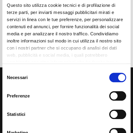
Questo sito utilizza cookie tecnici e di profilazione di
Cambio
Automatico
Normativa Euro
Euro6
terze parti, per inviarti messaggi pubblicitari mirati e
servizi in linea con le tue preferenze, per personalizzare
Dettaglio
contenuti ed annunci, per fornire funzionalità dei social
media e per analizzare il nostro traffico. Condividiamo
inoltre informazioni sul modo in cui utilizza il nostro sito
con i nostri partner che si occupano di analisi dei dati
web, pubblicità e social media, i quali potrebbero
combinarle con altre informazioni che ha fornito loro o
che hanno raccolto dal suo utilizzo dei loro servizi. La
Consent
mera chiusura del banner non comporta l’accettazione
Necessari
Selection
dei cookie e atre tecnologie. Vedi la nostra
cookie
policy
.
Preferenze
Il consenso può essere espresso cliccando "Accetto
tutti” o selezionando le diverse categorie di cookies
Via Giuditta Pasta 2, Como (CO) 22100
Statistici
(+39) 031 431 3066
Marketing