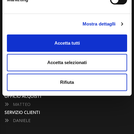
info@carspecialist.eu
Dal Lunedì al Venerdì: 09:00 - 12:30 | 14:00 - 19:00
Mostra dettaglli
Sabato: 09:00 - 12:30
Domenica: chiuso
Accetta tutti
CONTATTA UN CONSULENTE
Accetta selezionati
UFFICIO VENDITE
JACOPO
Rifiuta
ALESSANDRO
UFFICIO ACQUISTI
MATTEO
SERVIZIO CLIENTI
DANIELE