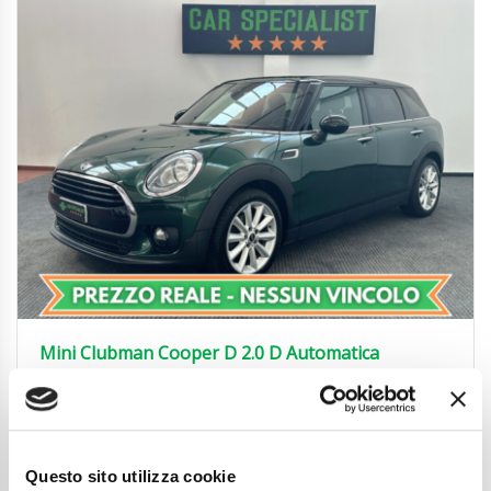
Mini Clubman Cooper D 2.0 D Automatica
EURO6|SENSORI|BI-ZONA
12.450
€
Anni
02/2018
Chilometraggio
138900
Questo sito utilizza cookie
Tipo Di Carburante
Diesel