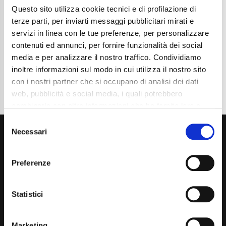
Questo sito utilizza cookie tecnici e di profilazione di
Cambio
Automatico
Normativa Euro
Euro6
terze parti, per inviarti messaggi pubblicitari mirati e
servizi in linea con le tue preferenze, per personalizzare
Dettaglio
contenuti ed annunci, per fornire funzionalità dei social
media e per analizzare il nostro traffico. Condividiamo
inoltre informazioni sul modo in cui utilizza il nostro sito
con i nostri partner che si occupano di analisi dei dati
web, pubblicità e social media, i quali potrebbero
combinarle con altre informazioni che ha fornito loro o
che hanno raccolto dal suo utilizzo dei loro servizi. La
Consent
mera chiusura del banner non comporta l’accettazione
Necessari
Selection
dei cookie e atre tecnologie. Vedi la nostra
cookie
policy
.
Preferenze
Il consenso può essere espresso cliccando "Accetto
tutti” o selezionando le diverse categorie di cookies
Via Giuditta Pasta 2, Como (CO) 22100
Statistici
(+39) 031 431 3066
Marketing