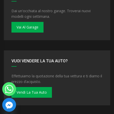
Dai un'occhiata al nostro garage. Troverai nuovi
modelli ogni settimana.
Vai Al Garage
VUOI VENDERE LA TUA AUTO?
Effettuiamo la quotazione della tua vettura e ti diamo il
prezzo d’acquisto.
Vendi La Tua Auto
 chaty