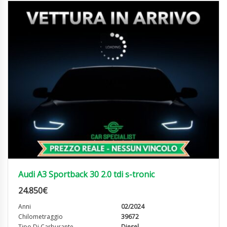
Audi A3 Sportback 30 2.0 tdi s-tronic
24.850
€
Anni
02/2024
Chilometraggio
39672
Tipo Di Carburante
Diesel