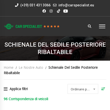
(+39) 031 431 3066
info@carspecialist.eu
SCHIENALE DEL SEDILE POSTERIORE
RIBALTABILE
Home
Le Nostre Auto
Schienale Del Sedile Posteriore
Ribaltabile
Applica filtri
Ordinare per data
96
Corrispondenza di veicoli