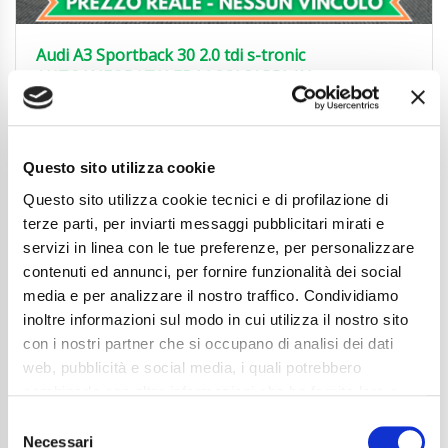
Audi A3 Sportback 30 2.0 tdi s-tronic
AUTO|NEOPAT|LED|ACC|CARPLAY
25.850
€
Anni
03/2024
Chilometraggio
30700
Questo sito utilizza cookie
Tipo Di Carburante
Diesel
Questo sito utilizza cookie tecnici e di profilazione di
Cambio
Automatico
Normativa Euro
Euro6d-ISC-FCM
terze parti, per inviarti messaggi pubblicitari mirati e
servizi in linea con le tue preferenze, per personalizzare
Dettaglio
contenuti ed annunci, per fornire funzionalità dei social
media e per analizzare il nostro traffico. Condividiamo
inoltre informazioni sul modo in cui utilizza il nostro sito
con i nostri partner che si occupano di analisi dei dati
web, pubblicità e social media, i quali potrebbero
combinarle con altre informazioni che ha fornito loro o
che hanno raccolto dal suo utilizzo dei loro servizi. La
Consent
mera chiusura del banner non comporta l’accettazione
Necessari
Selection