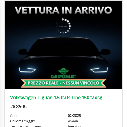
Volkswagen Tiguan 1.5 tsi R-Line 150cv dsg
28.850
€
Anni
02/2023
Chilometraggio
45448
Tipo Di Carburante
Benzina