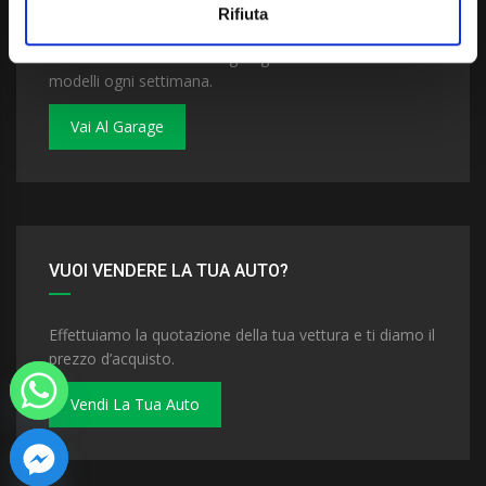
Rifiuta
Dai un'occhiata al nostro garage. Troverai nuovi
modelli ogni settimana.
Vai Al Garage
VUOI VENDERE LA TUA AUTO?
Effettuiamo la quotazione della tua vettura e ti diamo il
prezzo d’acquisto.
Vendi La Tua Auto
 chaty