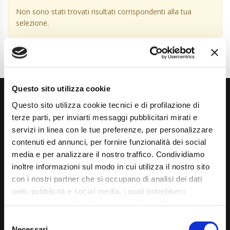
Non sono stati trovati risultati corrispondenti alla tua
selezione.
Questo sito utilizza cookie
Questo sito utilizza cookie tecnici e di profilazione di
terze parti, per inviarti messaggi pubblicitari mirati e
servizi in linea con le tue preferenze, per personalizzare
contenuti ed annunci, per fornire funzionalità dei social
media e per analizzare il nostro traffico. Condividiamo
Via Giuditta Pasta 2, Como (CO) 22100
inoltre informazioni sul modo in cui utilizza il nostro sito
(+39) 031 431 3066
con i nostri partner che si occupano di analisi dei dati
web, pubblicità e social media, i quali potrebbero
info@carspecialist.eu
combinarle con altre informazioni che ha fornito loro o
Dal Lunedì al Venerdì: 09:00 - 12:30 | 14:00 - 19:00
che hanno raccolto dal suo utilizzo dei loro servizi. La
Consent
mera chiusura del banner non comporta l’accettazione
Necessari