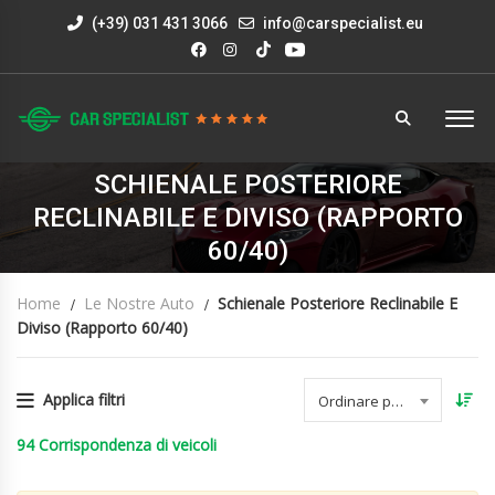
(+39) 031 431 3066
info@carspecialist.eu
SCHIENALE POSTERIORE
RECLINABILE E DIVISO (RAPPORTO
60/40)
Home
Le Nostre Auto
Schienale Posteriore Reclinabile E
Diviso (rapporto 60/40)
Applica filtri
Ordinare per data
94
Corrispondenza di veicoli