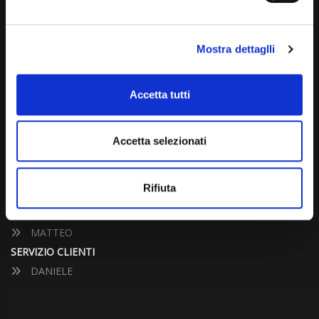
Dal Lunedì al Venerdì: 09:00 - 12:30 | 14:00 - 19:00
Sabato: 09:00 - 12:30
Mostra dettaglli
Domenica: chiuso
Accetta tutti
CONTATTA UN CONSULENTE
Accetta selezionati
UFFICIO VENDITE
JACOPO
Rifiuta
ALESSANDRO
UFFICIO ACQUISTI
MATTEO
SERVIZIO CLIENTI
DANIELE