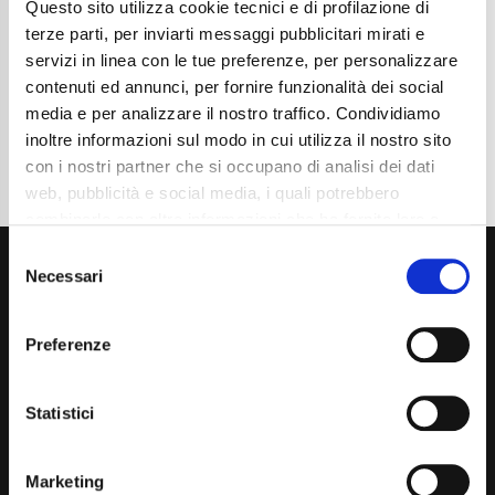
Questo sito utilizza cookie tecnici e di profilazione di
Normativa Euro
Euro6d-Temp
terze parti, per inviarti messaggi pubblicitari mirati e
servizi in linea con le tue preferenze, per personalizzare
Dettaglio
contenuti ed annunci, per fornire funzionalità dei social
media e per analizzare il nostro traffico. Condividiamo
inoltre informazioni sul modo in cui utilizza il nostro sito
con i nostri partner che si occupano di analisi dei dati
web, pubblicità e social media, i quali potrebbero
combinarle con altre informazioni che ha fornito loro o
che hanno raccolto dal suo utilizzo dei loro servizi. La
Consent
mera chiusura del banner non comporta l’accettazione
Necessari
Selection
dei cookie e atre tecnologie. Vedi la nostra
cookie
policy
.
Preferenze
Il consenso può essere espresso cliccando "Accetto
Via Giuditta Pasta 2, Como (CO) 22100
tutti” o selezionando le diverse categorie di cookies
Statistici
(+39) 031 431 3066
info@carspecialist.eu
Marketing