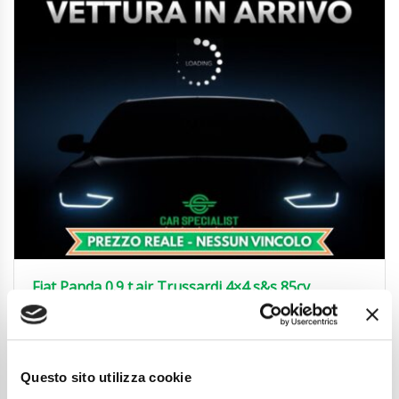
Fiat Panda 0.9 t.air Trussardi 4×4 s&s 85cv
11.450
€
Anni
07/2020
Chilometraggio
106328
Questo sito utilizza cookie
Tipo Di Carburante
Benzina
Cambio
Manuale