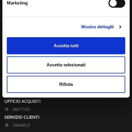
Marketing
info@carspecialist.eu
Dal Lunedì al Venerdì: 09:00 - 12:30 | 14:00 - 19:00
Mostra dettaglli
Sabato: 09:00 - 12:30
Domenica: chiuso
Accetta tutti
CONTATTA UN CONSULENTE
Accetta selezionati
UFFICIO VENDITE
JACOPO
Rifiuta
ALESSANDRO
UFFICIO ACQUISTI
MATTEO
SERVIZIO CLIENTI
DANIELE