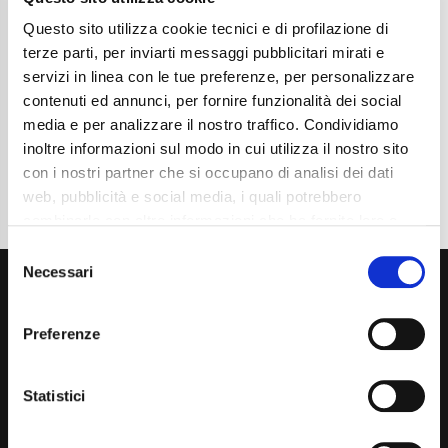
Chilometraggio
13800
Tipo Di Carburante
Benzina
Questo sito utilizza cookie tecnici e di profilazione di
Cambio
Automatico
terze parti, per inviarti messaggi pubblicitari mirati e
Normativa Euro
Euro6e
servizi in linea con le tue preferenze, per personalizzare
contenuti ed annunci, per fornire funzionalità dei social
Dettaglio
media e per analizzare il nostro traffico. Condividiamo
inoltre informazioni sul modo in cui utilizza il nostro sito
con i nostri partner che si occupano di analisi dei dati
web, pubblicità e social media, i quali potrebbero
combinarle con altre informazioni che ha fornito loro o
che hanno raccolto dal suo utilizzo dei loro servizi. La
Consent
mera chiusura del banner non comporta l’accettazione
Necessari
Selection
dei cookie e atre tecnologie. Vedi la nostra
cookie
policy
.
Preferenze
Il consenso può essere espresso cliccando "Accetto
tutti” o selezionando le diverse categorie di cookies
Statistici
Via Giuditta Pasta 2, Como (CO) 22100
(+39) 031 431 3066