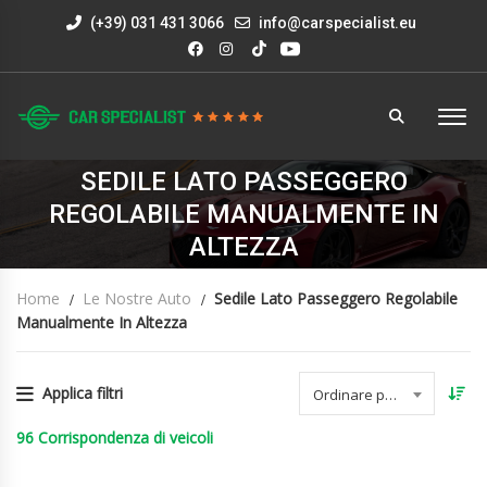
(+39) 031 431 3066
info@carspecialist.eu
SEDILE LATO PASSEGGERO
REGOLABILE MANUALMENTE IN
ALTEZZA
Home
Le Nostre Auto
Sedile Lato Passeggero Regolabile
Manualmente In Altezza
Applica filtri
Ordinare per data
96
Corrispondenza di veicoli