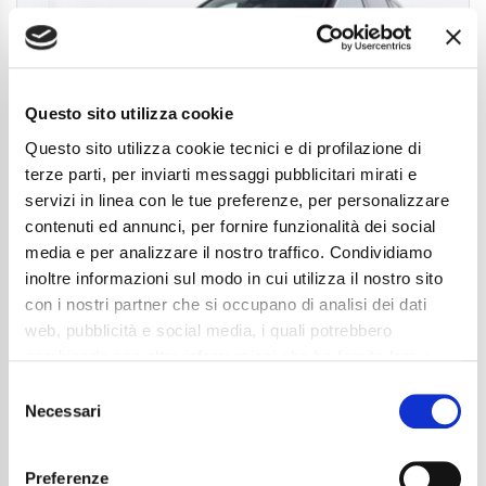
Questo sito utilizza cookie
Questo sito utilizza cookie tecnici e di profilazione di
terze parti, per inviarti messaggi pubblicitari mirati e
servizi in linea con le tue preferenze, per personalizzare
contenuti ed annunci, per fornire funzionalità dei social
media e per analizzare il nostro traffico. Condividiamo
inoltre informazioni sul modo in cui utilizza il nostro sito
Mercedes-Benz GLC 200 d 4M Mild Hybrid
con i nostri partner che si occupano di analisi dei dati
Advanced Plus
web, pubblicità e social media, i quali potrebbero
50.990
€
combinarle con altre informazioni che ha fornito loro o
che hanno raccolto dal suo utilizzo dei loro servizi. La
Anni
04/2025
Consent
Chilometraggio
7123
mera chiusura del banner non comporta l’accettazione
Necessari
Selection
Tipo Di Carburante
Elettrica/Diesel
dei cookie e atre tecnologie. Vedi la nostra
cookie
Cambio
Automatico
policy
.
Normativa Euro
Euro 6d
Preferenze