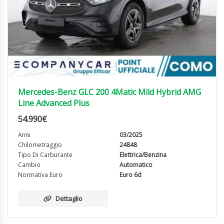
Mercedes-Benz GLC 200 4Matic Mild Hybrid AMG
Line Advanced Plus
54.990
€
Anni
03/2025
Chilometraggio
24848
Tipo Di Carburante
Elettrica/Benzina
Cambio
Automatico
Normativa Euro
Euro 6d
Dettaglio