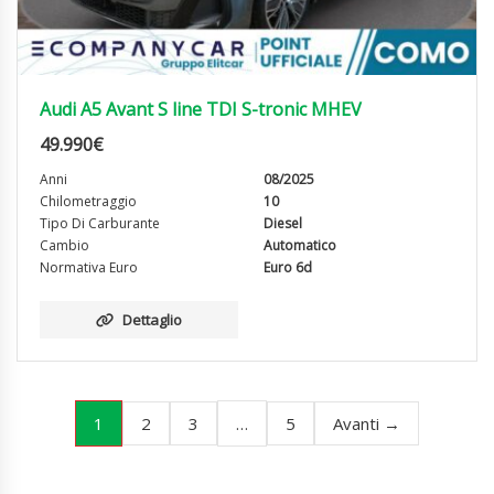
Audi A5 Avant S line TDI S-tronic MHEV
49.990
€
Anni
08/2025
Chilometraggio
10
Tipo Di Carburante
Diesel
Cambio
Automatico
Normativa Euro
Euro 6d
Dettaglio
1
…
2
3
5
Avanti →