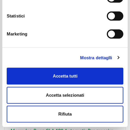
Il consenso può essere espresso cliccando "Accetto
Dettaglio
tutti” o selezionando le diverse categorie di cookies
Statistici
Marketing
Mostra dettaglli
Accetta tutti
Accetta selezionati
Rifiuta