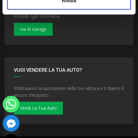
Rifiuta
Dai un'occhiata al nostro garage. Troverai nuovi
modelli ogni settimana.
Vai Al Garage
VUOI VENDERE LA TUA AUTO?
Effettuiamo la quotazione della tua vettura e ti diamo il
prezzo d’acquisto.
Vendi La Tua Auto
 chaty