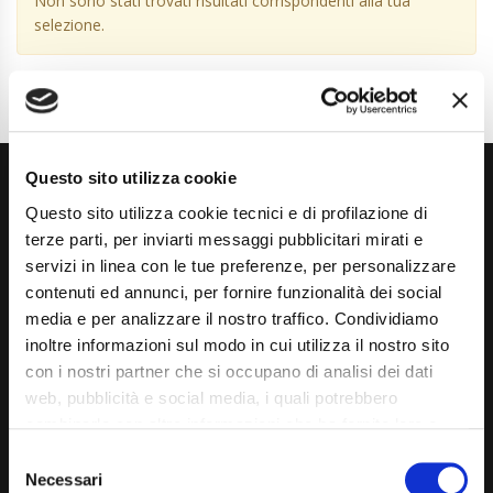
Non sono stati trovati risultati corrispondenti alla tua
selezione.
Questo sito utilizza cookie
Questo sito utilizza cookie tecnici e di profilazione di
terze parti, per inviarti messaggi pubblicitari mirati e
servizi in linea con le tue preferenze, per personalizzare
contenuti ed annunci, per fornire funzionalità dei social
Via Giuditta Pasta 2, Como (CO) 22100
media e per analizzare il nostro traffico. Condividiamo
inoltre informazioni sul modo in cui utilizza il nostro sito
(+39) 031 431 3066
con i nostri partner che si occupano di analisi dei dati
info@carspecialist.eu
web, pubblicità e social media, i quali potrebbero
combinarle con altre informazioni che ha fornito loro o
Dal Lunedì al Venerdì: 09:00 - 12:30 | 14:00 - 19:00
che hanno raccolto dal suo utilizzo dei loro servizi. La
Consent
Sabato: 09:00 - 12:30
mera chiusura del banner non comporta l’accettazione
Necessari
Selection