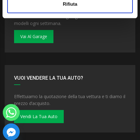
Rifiuta
Dai un'occhiata al nostro garage. Troverai nuovi
modelli ogni settimana.
Vai Al Garage
VUOI VENDERE LA TUA AUTO?
Effettuiamo la quotazione della tua vettura e ti diamo il
prezzo d’acquisto.
Vendi La Tua Auto
 chaty