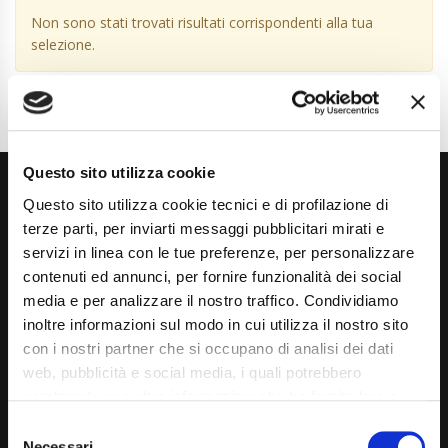
Non sono stati trovati risultati corrispondenti alla tua
selezione.
Questo sito utilizza cookie
Questo sito utilizza cookie tecnici e di profilazione di
terze parti, per inviarti messaggi pubblicitari mirati e
servizi in linea con le tue preferenze, per personalizzare
contenuti ed annunci, per fornire funzionalità dei social
media e per analizzare il nostro traffico. Condividiamo
Via Giuditta Pasta 2, Como (CO) 22100
inoltre informazioni sul modo in cui utilizza il nostro sito
(+39) 031 431 3066
con i nostri partner che si occupano di analisi dei dati
web, pubblicità e social media, i quali potrebbero
info@carspecialist.eu
combinarle con altre informazioni che ha fornito loro o
Dal Lunedì al Venerdì: 09:00 - 12:30 | 14:00 - 19:00
che hanno raccolto dal suo utilizzo dei loro servizi. La
Consent
mera chiusura del banner non comporta l’accettazione
Necessari