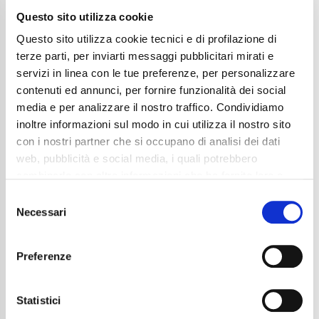
Questo sito utilizza cookie
Questo sito utilizza cookie tecnici e di profilazione di
terze parti, per inviarti messaggi pubblicitari mirati e
servizi in linea con le tue preferenze, per personalizzare
contenuti ed annunci, per fornire funzionalità dei social
media e per analizzare il nostro traffico. Condividiamo
inoltre informazioni sul modo in cui utilizza il nostro sito
con i nostri partner che si occupano di analisi dei dati
Audi A3 Sportback 30 2.0 tdi s-tronic
web, pubblicità e social media, i quali potrebbero
AUTO|NEOPAT|LED|ACC|CARPLAY
combinarle con altre informazioni che ha fornito loro o
25.850
€
che hanno raccolto dal suo utilizzo dei loro servizi. La
Consent
mera chiusura del banner non comporta l’accettazione
Necessari
Anni
03/2024
Selection
dei cookie e atre tecnologie. Vedi la nostra
cookie
Chilometraggio
30700
Tipo Di Carburante
Diesel
policy
.
Preferenze
Cambio
Automatico
Normativa Euro
Euro6d-ISC-FCM
Il consenso può essere espresso cliccando "Accetto
tutti” o selezionando le diverse categorie di cookies
Statistici
Dettaglio