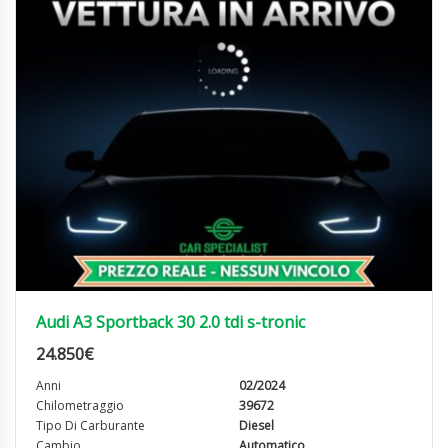
Audi A3 Sportback 30 2.0 tdi s-tronic
24.850
€
Anni
02/2024
Chilometraggio
39672
Tipo Di Carburante
Diesel
Cambio
Automatico