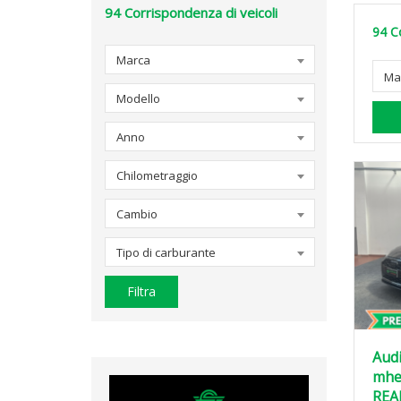
94
Corrispondenza di veicoli
94
C
Marca
Ma
Modello
Anno
Chilometraggio
Cambio
Tipo di carburante
Filtra
Audi
mhev
REA