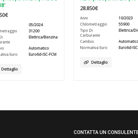
18′
28.850
€
50
€
Anni
10/2023
Chilometraggio
55900
05/2024
Tipo Di
Elettrica/D
metraggio
31200
Carburante
Di
Elettrica/Benzina
Cambio
Automatic
rante
Normativa Euro
Euro6d-IS
io
Automatico
tiva Euro
Euro6d-ISC-FCM
Dettaglio
Dettaglio
CONTATTA UN CONSULENT