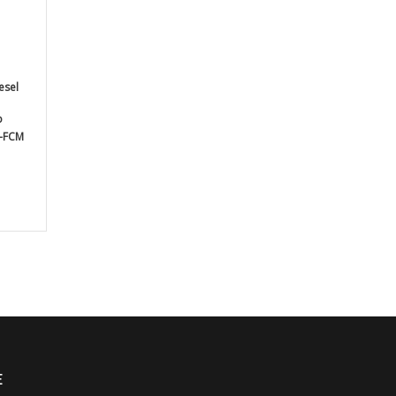
iesel
o
C-FCM
E