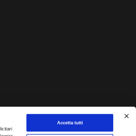
Accetta tutti
AUTO?
icitari