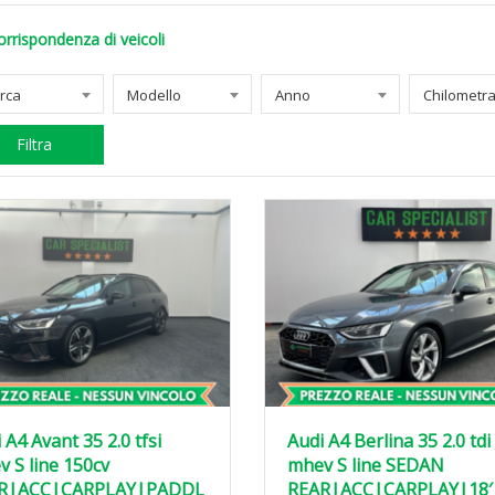
orrispondenza di veicoli
rca
Modello
Anno
Filtra
 A4 Avant 35 2.0 tfsi
Audi A4 Berlina 35 2.0 tdi
 S line 150cv
mhev S line SEDAN
R|ACC|CARPLAY|PADDL
REAR|ACC|CARPLAY|18′