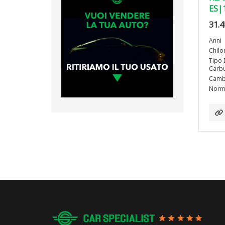
ES|
31.4
Anni
Chilo
Tipo 
Carbu
Camb
Norma