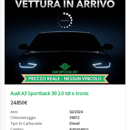
Audi A3 Sportback 30 2.0 tdi s-tronic
24.850
€
Anni
02/2024
Chilometraggio
39672
Tipo Di Carburante
Diesel
Cambio
Automatico