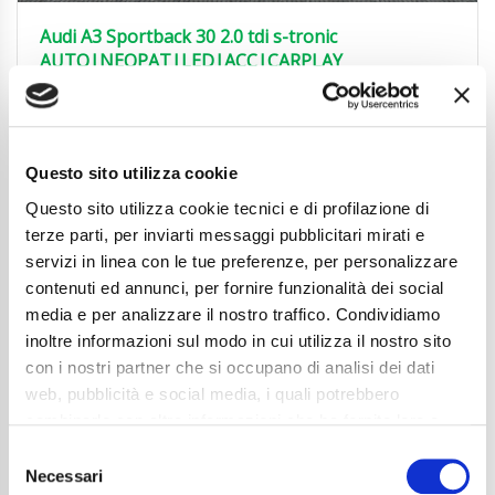
Audi A3 Sportback 30 2.0 tdi s-tronic
AUTO|NEOPAT|LED|ACC|CARPLAY
25.850
€
Anni
03/2024
Chilometraggio
30700
Questo sito utilizza cookie
Tipo Di Carburante
Diesel
Cambio
Automatico
Questo sito utilizza cookie tecnici e di profilazione di
Normativa Euro
Euro6d-ISC-FCM
terze parti, per inviarti messaggi pubblicitari mirati e
servizi in linea con le tue preferenze, per personalizzare
Dettaglio
contenuti ed annunci, per fornire funzionalità dei social
media e per analizzare il nostro traffico. Condividiamo
inoltre informazioni sul modo in cui utilizza il nostro sito
con i nostri partner che si occupano di analisi dei dati
web, pubblicità e social media, i quali potrebbero
combinarle con altre informazioni che ha fornito loro o
che hanno raccolto dal suo utilizzo dei loro servizi. La
Consent
mera chiusura del banner non comporta l’accettazione
Necessari
Selection