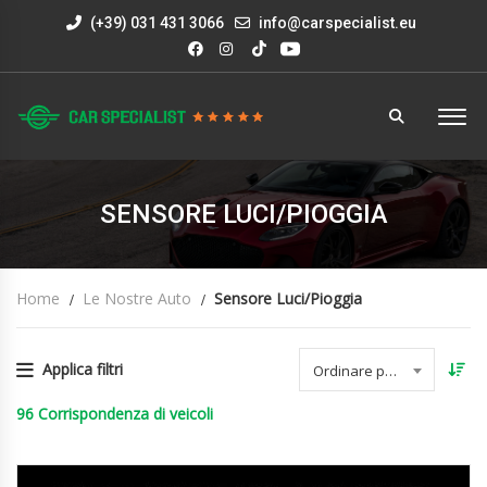
(+39) 031 431 3066
info@carspecialist.eu
SENSORE LUCI/PIOGGIA
Home
Le Nostre Auto
Sensore Luci/pioggia
Applica filtri
Ordinare per data
96
Corrispondenza di veicoli