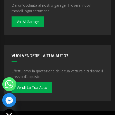
Dai un'occhiata al nostro garage. Troverai nuovi
modelli ogni settimana.
Vai Al Garage
VUOI VENDERE LA TUA AUTO?
Effettuiamo la quotazione della tua vettura e ti diamo il
prezzo d’acquisto.
Vendi La Tua Auto
 chaty