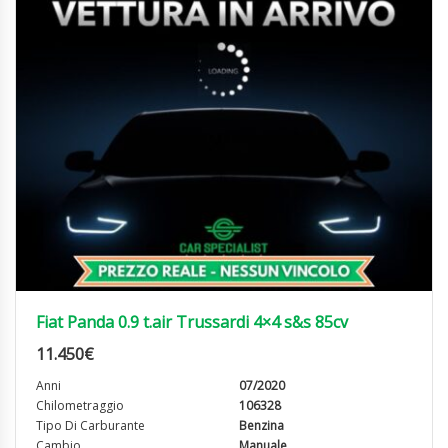
Fiat Panda 0.9 t.air Trussardi 4×4 s&s 85cv
11.450
€
Anni
07/2020
Chilometraggio
106328
Tipo Di Carburante
Benzina
Cambio
Manuale