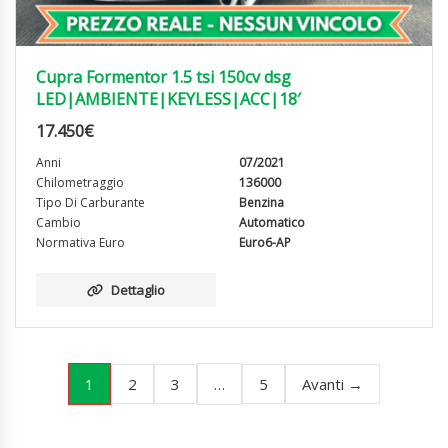
Cupra Formentor 1.5 tsi 150cv dsg
LED|AMBIENTE|KEYLESS|ACC|18′
17.450
€
Anni
07/2021
Chilometraggio
136000
Tipo Di Carburante
Benzina
Cambio
Automatico
Normativa Euro
Euro6-AP
Dettaglio
1
…
2
3
5
Avanti →