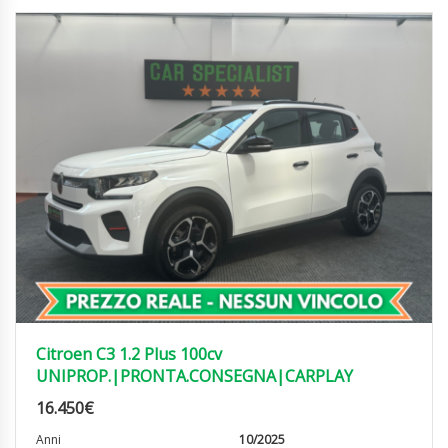
Citroen C3 1.2 Plus 100cv
UNIPROP.|PRONTA.CONSEGNA|CARPLAY
16.450
€
Anni
10/2025