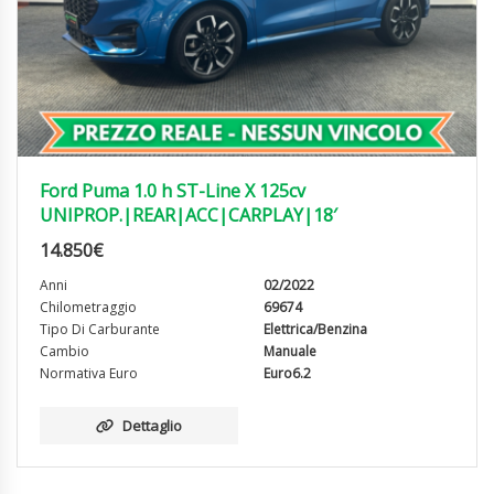
Ford Puma 1.0 h ST-Line X 125cv
UNIPROP.|REAR|ACC|CARPLAY|18′
14.850
€
Anni
02/2022
Chilometraggio
69674
Tipo Di Carburante
Elettrica/Benzina
Cambio
Manuale
Normativa Euro
Euro6.2
Dettaglio