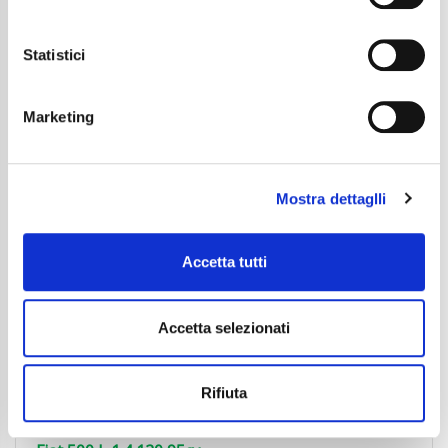
Il consenso può essere espresso cliccando "Accetto
Dettaglio
tutti” o selezionando le diverse categorie di cookies
Statistici
Marketing
Mostra dettaglli
Accetta tutti
Accetta selezionati
Rifiuta