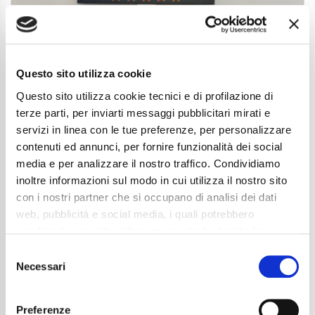
Questo sito utilizza cookie
Questo sito utilizza cookie tecnici e di profilazione di
terze parti, per inviarti messaggi pubblicitari mirati e
servizi in linea con le tue preferenze, per personalizzare
contenuti ed annunci, per fornire funzionalità dei social
media e per analizzare il nostro traffico. Condividiamo
inoltre informazioni sul modo in cui utilizza il nostro sito
Opel Corsa 1.2 GS s&s 100cv
con i nostri partner che si occupano di analisi dei dati
NEOPAT.|GARANZIA.UFFICIALE|CARPLAY
web, pubblicità e social media, i quali potrebbero
14.450
€
combinarle con altre informazioni che ha fornito loro o
che hanno raccolto dal suo utilizzo dei loro servizi. La
Anni
05/2025
Consent
Chilometraggio
18100
mera chiusura del banner non comporta l’accettazione
Necessari
Selection
Tipo Di Carburante
Benzina
dei cookie e atre tecnologie. Vedi la nostra
cookie
Cambio
Manuale
policy
.
Normativa Euro
Euro6e
Preferenze