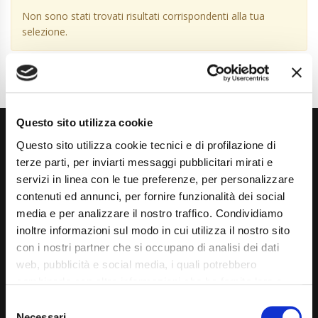
Non sono stati trovati risultati corrispondenti alla tua
selezione.
Questo sito utilizza cookie
Questo sito utilizza cookie tecnici e di profilazione di
terze parti, per inviarti messaggi pubblicitari mirati e
servizi in linea con le tue preferenze, per personalizzare
contenuti ed annunci, per fornire funzionalità dei social
media e per analizzare il nostro traffico. Condividiamo
Via Giuditta Pasta 2, Como (CO) 22100
inoltre informazioni sul modo in cui utilizza il nostro sito
(+39) 031 431 3066
con i nostri partner che si occupano di analisi dei dati
web, pubblicità e social media, i quali potrebbero
info@carspecialist.eu
combinarle con altre informazioni che ha fornito loro o
Dal Lunedì al Venerdì: 09:00 - 12:30 | 14:00 - 19:00
che hanno raccolto dal suo utilizzo dei loro servizi. La
Consent
mera chiusura del banner non comporta l’accettazione
Necessari