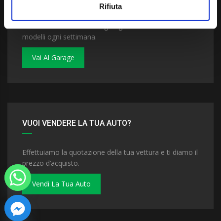
Rifiuta
Dai un'occhiata al nostro garage. Troverai nuovi
modelli ogni settimana.
Vai Al Garage
VUOI VENDERE LA TUA AUTO?
Effettuiamo la quotazione della tua vettura e ti diamo il
prezzo d’acquisto.
Vendi La Tua Auto
 chaty