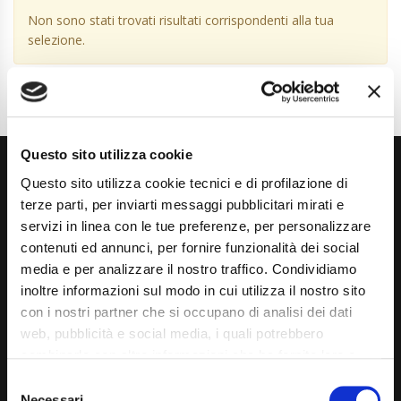
Non sono stati trovati risultati corrispondenti alla tua
selezione.
Questo sito utilizza cookie
Questo sito utilizza cookie tecnici e di profilazione di
terze parti, per inviarti messaggi pubblicitari mirati e
servizi in linea con le tue preferenze, per personalizzare
contenuti ed annunci, per fornire funzionalità dei social
media e per analizzare il nostro traffico. Condividiamo
Via Giuditta Pasta 2, Como (CO) 22100
inoltre informazioni sul modo in cui utilizza il nostro sito
(+39) 031 431 3066
con i nostri partner che si occupano di analisi dei dati
web, pubblicità e social media, i quali potrebbero
info@carspecialist.eu
combinarle con altre informazioni che ha fornito loro o
Dal Lunedì al Venerdì: 09:00 - 12:30 | 14:00 - 19:00
che hanno raccolto dal suo utilizzo dei loro servizi. La
Consent
mera chiusura del banner non comporta l’accettazione
Necessari