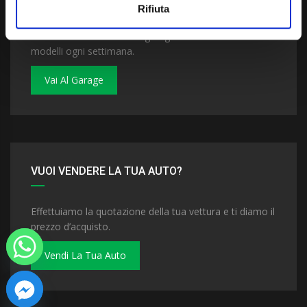
Rifiuta
Dai un'occhiata al nostro garage. Troverai nuovi
modelli ogni settimana.
Vai Al Garage
VUOI VENDERE LA TUA AUTO?
Effettuiamo la quotazione della tua vettura e ti diamo il
prezzo d’acquisto.
Vendi La Tua Auto
 chaty