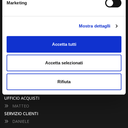
Marketing
info@carspecialist.eu
Dal Lunedì al Venerdì: 09:00 - 12:30 | 14:00 - 19:00
Mostra dettaglli
Sabato: 09:00 - 12:30
Domenica: chiuso
Accetta tutti
CONTATTA UN CONSULENTE
Accetta selezionati
UFFICIO VENDITE
JACOPO
Rifiuta
ALESSANDRO
UFFICIO ACQUISTI
MATTEO
SERVIZIO CLIENTI
DANIELE