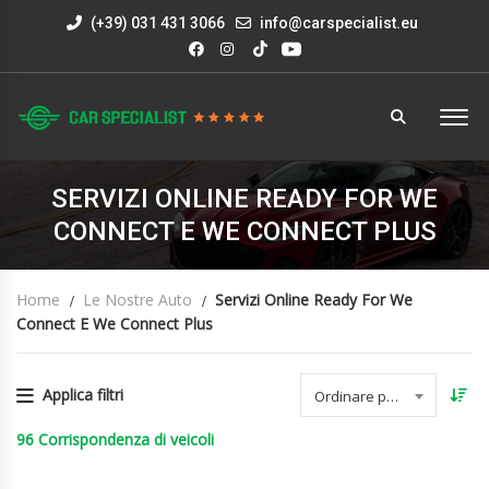
(+39) 031 431 3066
info@carspecialist.eu
SERVIZI ONLINE READY FOR WE
CONNECT E WE CONNECT PLUS
Home
Le Nostre Auto
Servizi Online Ready For We
Connect E We Connect Plus
Applica filtri
Ordinare per data
96
Corrispondenza di veicoli