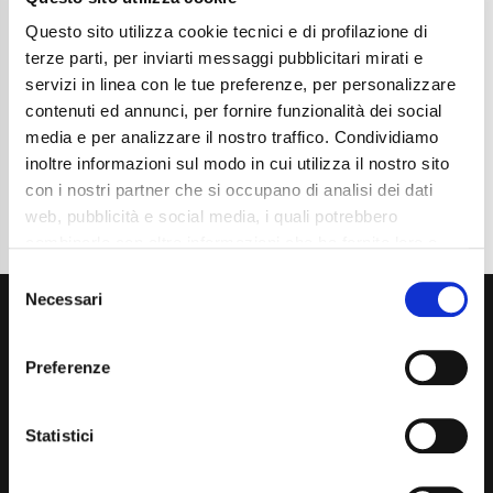
Chilometraggio
31700
Tipo Di Carburante
Elettrica/Benzina
Questo sito utilizza cookie tecnici e di profilazione di
Cambio
Automatico
terze parti, per inviarti messaggi pubblicitari mirati e
Normativa Euro
Euro6d-ISC-FCM
servizi in linea con le tue preferenze, per personalizzare
contenuti ed annunci, per fornire funzionalità dei social
Dettaglio
media e per analizzare il nostro traffico. Condividiamo
inoltre informazioni sul modo in cui utilizza il nostro sito
con i nostri partner che si occupano di analisi dei dati
web, pubblicità e social media, i quali potrebbero
combinarle con altre informazioni che ha fornito loro o
che hanno raccolto dal suo utilizzo dei loro servizi. La
Consent
mera chiusura del banner non comporta l’accettazione
Necessari
Selection
dei cookie e atre tecnologie. Vedi la nostra
cookie
policy
.
Preferenze
Il consenso può essere espresso cliccando "Accetto
tutti” o selezionando le diverse categorie di cookies
Statistici
Via Giuditta Pasta 2, Como (CO) 22100
(+39) 031 431 3066