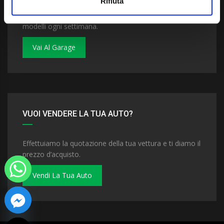
Rifiuta
Dai un'occhiata al nostro garage. Troverai nuovi
modelli ogni settimana.
Vai Al Garage
VUOI VENDERE LA TUA AUTO?
Effettuiamo la quotazione della tua vettura e ti diamo il
prezzo d’acquisto.
Vendi La Tua Auto
 chaty