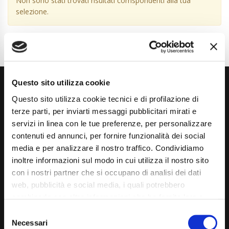
Non sono stati trovati risultati corrispondenti alla tua
selezione.
Questo sito utilizza cookie
Questo sito utilizza cookie tecnici e di profilazione di
terze parti, per inviarti messaggi pubblicitari mirati e
servizi in linea con le tue preferenze, per personalizzare
contenuti ed annunci, per fornire funzionalità dei social
Via Giuditta Pasta 2, Como (CO) 22100
media e per analizzare il nostro traffico. Condividiamo
inoltre informazioni sul modo in cui utilizza il nostro sito
(+39) 031 431 3066
con i nostri partner che si occupano di analisi dei dati
info@carspecialist.eu
web, pubblicità e social media, i quali potrebbero
combinarle con altre informazioni che ha fornito loro o
Dal Lunedì al Venerdì: 09:00 - 12:30 | 14:00 - 19:00
che hanno raccolto dal suo utilizzo dei loro servizi. La
Consent
Sabato: 09:00 - 12:30
mera chiusura del banner non comporta l’accettazione
Necessari
Selection