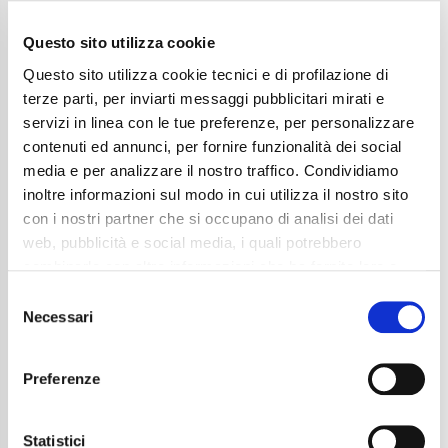
Questo sito utilizza cookie
Questo sito utilizza cookie tecnici e di profilazione di
terze parti, per inviarti messaggi pubblicitari mirati e
servizi in linea con le tue preferenze, per personalizzare
contenuti ed annunci, per fornire funzionalità dei social
media e per analizzare il nostro traffico. Condividiamo
inoltre informazioni sul modo in cui utilizza il nostro sito
con i nostri partner che si occupano di analisi dei dati
web, pubblicità e social media, i quali potrebbero
combinarle con altre informazioni che ha fornito loro o
Mercedes-Benz GLC 220 d 4Matic Mild hybrid
che hanno raccolto dal suo utilizzo dei loro servizi. La
Consent
Coupé AMG Line Advanced
mera chiusura del banner non comporta l’accettazione
Necessari
Selection
dei cookie e atre tecnologie. Vedi la nostra
cookie
64.990
€
policy
.
Anni
10/2025
Preferenze
Chilometraggio
12670
Il consenso può essere espresso cliccando "Accetto
Tipo Di Carburante
Elettrica/Diesel
tutti” o selezionando le diverse categorie di cookies
Cambio
Automatico
Statistici