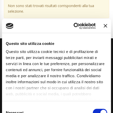
Non sono stati trovati risultati corrispondenti alla tua
selezione.
Questo sito utilizza cookie
Questo sito utilizza cookie tecnici e di profilazione di
terze parti, per inviarti messaggi pubblicitari mirati e
servizi in linea con le tue preferenze, per personalizzare
contenuti ed annunci, per fornire funzionalità dei social
media e per analizzare il nostro traffico. Condividiamo
Via Giuditta Pasta 2, Como (CO) 22100
inoltre informazioni sul modo in cui utilizza il nostro sito
(+39) 031 431 3066
con i nostri partner che si occupano di analisi dei dati
web, pubblicità e social media, i quali potrebbero
info@carspecialist.eu
combinarle con altre informazioni che ha fornito loro o
Dal Lunedì al Venerdì: 09:00 - 12:30 | 14:00 - 19:00
che hanno raccolto dal suo utilizzo dei loro servizi. La
Consent
mera chiusura del banner non comporta l’accettazione
Necessari