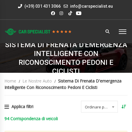
(+39) 031 431 3066
info@carspecialist.eu
SISTEMA DI FRENATA D'EMERGENZA
INTELLIGENTE CON
RICONOSCIMENTO PEDONI E
CICLISTI
Home
Le Nostre Auto
Sistema Di Frenata D'emergenza
Intelligente Con Riconoscimento Pedoni E Ciclisti
Applica filtri
Ordinare per data
94
Corrispondenza di veicoli