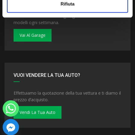
Rifiuta
Dai un'occhiata al nostro garage. Troverai nuovi
modelli ogni settimana.
Vai Al Garage
VUOI VENDERE LA TUA AUTO?
Effettuiamo la quotazione della tua vettura e ti diamo il
prezzo d’acquisto.
Vendi La Tua Auto
 chaty