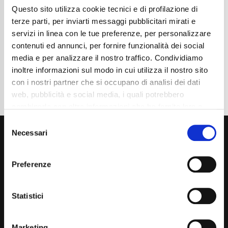
Questo sito utilizza cookie tecnici e di profilazione di
Cambio
Automatico
Normativa Euro
Euro 6d
terze parti, per inviarti messaggi pubblicitari mirati e
servizi in linea con le tue preferenze, per personalizzare
Dettaglio
contenuti ed annunci, per fornire funzionalità dei social
media e per analizzare il nostro traffico. Condividiamo
inoltre informazioni sul modo in cui utilizza il nostro sito
con i nostri partner che si occupano di analisi dei dati
web, pubblicità e social media, i quali potrebbero
combinarle con altre informazioni che ha fornito loro o
che hanno raccolto dal suo utilizzo dei loro servizi. La
Consent
mera chiusura del banner non comporta l’accettazione
Necessari
Selection
dei cookie e atre tecnologie. Vedi la nostra
cookie
policy
.
Preferenze
Il consenso può essere espresso cliccando "Accetto
tutti” o selezionando le diverse categorie di cookies
Via Giuditta Pasta 2, Como (CO) 22100
Statistici
(+39) 031 431 3066
Marketing