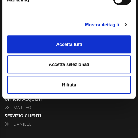
info@carspecialist.eu
Dal Lunedì al Venerdì: 09:00 - 12:30 | 14:00 - 19:00
Mostra dettaglli
Sabato: 09:00 - 12:30
Domenica: chiuso
Accetta tutti
CONTATTA UN CONSULENTE
Accetta selezionati
UFFICIO VENDITE
JACOPO
Rifiuta
ALESSANDRO
UFFICIO ACQUISTI
MATTEO
SERVIZIO CLIENTI
DANIELE