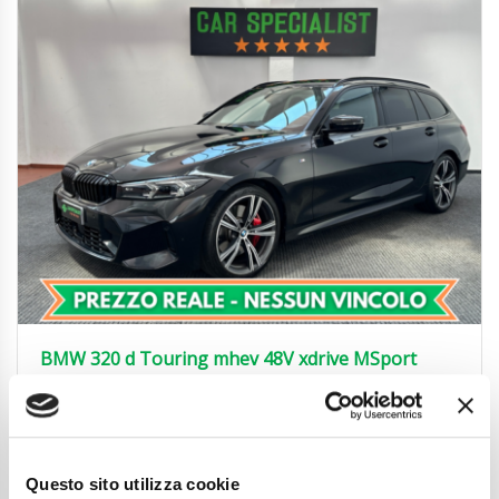
BMW 320 d Touring mhev 48V xdrive MSport
UNIPROP.|360°|ACC|19′
38.850
€
Anni
02/2024
Chilometraggio
54000
Questo sito utilizza cookie
Tipo Di Carburante
Elettrica/Diesel