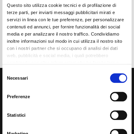
Questo sito utilizza cookie tecnici e di profilazione di
Cambio
Manuale
Normativa Euro
Euro6e
terze parti, per inviarti messaggi pubblicitari mirati e
servizi in linea con le tue preferenze, per personalizzare
Dettaglio
contenuti ed annunci, per fornire funzionalità dei social
media e per analizzare il nostro traffico. Condividiamo
inoltre informazioni sul modo in cui utilizza il nostro sito
con i nostri partner che si occupano di analisi dei dati
web, pubblicità e social media, i quali potrebbero
combinarle con altre informazioni che ha fornito loro o
che hanno raccolto dal suo utilizzo dei loro servizi. La
Consent
mera chiusura del banner non comporta l’accettazione
Necessari
Selection
dei cookie e atre tecnologie. Vedi la nostra
cookie
policy
.
Preferenze
Il consenso può essere espresso cliccando "Accetto
tutti” o selezionando le diverse categorie di cookies
Via Giuditta Pasta 2, Como (CO) 22100
Statistici
(+39) 031 431 3066
Marketing