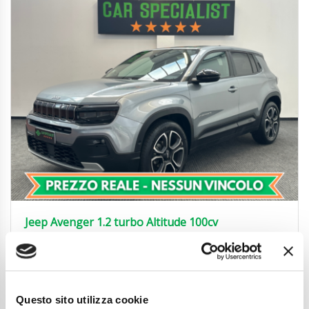
Jeep Avenger 1.2 turbo Altitude 100cv
LED|360°|ACC|18’|GARANZIA
20.850
€
Anni
04/2025
Chilometraggio
13600
Questo sito utilizza cookie
Tipo Di Carburante
Benzina