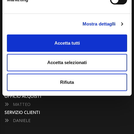
info@carspecialist.eu
Dal Lunedì al Venerdì: 09:00 - 12:30 | 14:00 - 19:00
Mostra dettaglli
Sabato: 09:00 - 12:30
Domenica: chiuso
Accetta tutti
CONTATTA UN CONSULENTE
Accetta selezionati
UFFICIO VENDITE
JACOPO
Rifiuta
ALESSANDRO
UFFICIO ACQUISTI
MATTEO
SERVIZIO CLIENTI
DANIELE