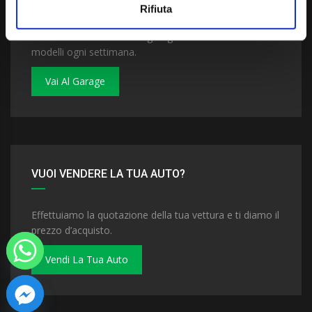
Rifiuta
Dai un'occhiata al nostro garage. Troverai nuovi
modelli ogni settimana.
Vai Al Garage
VUOI VENDERE LA TUA AUTO?
Effettuiamo la quotazione della tua vettura e ti diamo il
prezzo d’acquisto.
Vendi La Tua Auto
 chaty