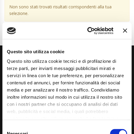
Non sono stati trovati risultati corrispondenti alla tua
selezione.
Questo sito utilizza cookie
Questo sito utilizza cookie tecnici e di profilazione di
terze parti, per inviarti messaggi pubblicitari mirati e
servizi in linea con le tue preferenze, per personalizzare
contenuti ed annunci, per fornire funzionalità dei social
media e per analizzare il nostro traffico. Condividiamo
Via Giuditta Pasta 2, Como (CO) 22100
inoltre informazioni sul modo in cui utilizza il nostro sito
(+39) 031 431 3066
con i nostri partner che si occupano di analisi dei dati
web, pubblicità e social media, i quali potrebbero
info@carspecialist.eu
combinarle con altre informazioni che ha fornito loro o
Dal Lunedì al Venerdì: 09:00 - 12:30 | 14:00 - 19:00
che hanno raccolto dal suo utilizzo dei loro servizi. La
Consent
mera chiusura del banner non comporta l’accettazione
Necessari