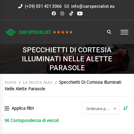
(+39) 031 431 3066
info@carspecialist.eu
SPECCHIETTI DI CORTESIA
ILLUMINATI NELLE ALETTE
PARASOLE
Home
Le Nostre Auto
Specchietti Di Cortesia Illuminati
Nelle Alette Parasole
Applica filtri
Ordinare per data
96
Corrispondenza di veicoli