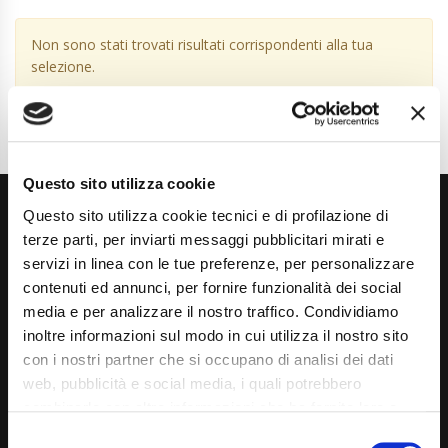
Non sono stati trovati risultati corrispondenti alla tua
selezione.
Questo sito utilizza cookie
Questo sito utilizza cookie tecnici e di profilazione di
terze parti, per inviarti messaggi pubblicitari mirati e
servizi in linea con le tue preferenze, per personalizzare
contenuti ed annunci, per fornire funzionalità dei social
media e per analizzare il nostro traffico. Condividiamo
Via Giuditta Pasta 2, Como (CO) 22100
inoltre informazioni sul modo in cui utilizza il nostro sito
con i nostri partner che si occupano di analisi dei dati
(+39) 031 431 3066
web, pubblicità e social media, i quali potrebbero
info@carspecialist.eu
combinarle con altre informazioni che ha fornito loro o
che hanno raccolto dal suo utilizzo dei loro servizi. La
Consent
Dal Lunedì al Venerdì: 09:00 - 12:30 | 14:00 - 19:00