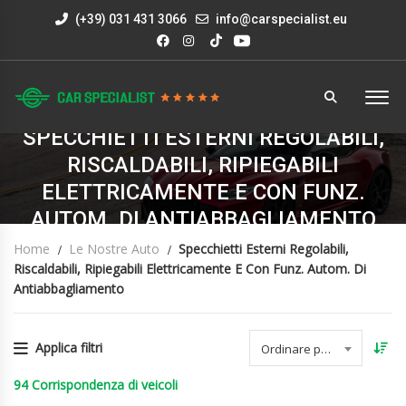
(+39) 031 431 3066
info@carspecialist.eu
SPECCHIETTI ESTERNI REGOLABILI,
RISCALDABILI, RIPIEGABILI
ELETTRICAMENTE E CON FUNZ.
AUTOM. DI ANTIABBAGLIAMENTO
Home
Le Nostre Auto
Specchietti Esterni Regolabili,
Riscaldabili, Ripiegabili Elettricamente E Con Funz. Autom. Di
Antiabbagliamento
Applica filtri
Ordinare per data
94
Corrispondenza di veicoli