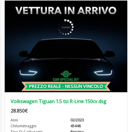
Volkswagen Tiguan 1.5 tsi R-Line 150cv dsg
28.850
€
Anni
02/2023
Chilometraggio
45448
Tipo Di Carburante
Benzina