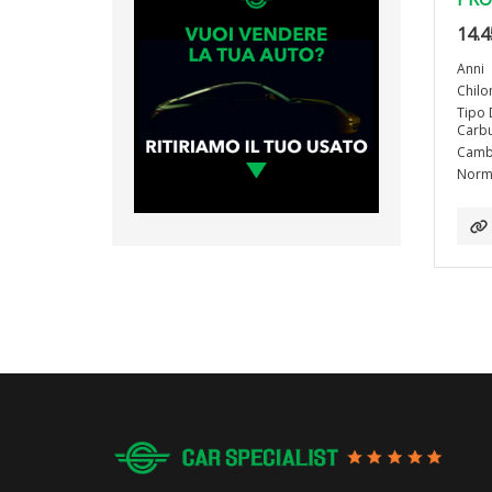
14.4
Anni
Chilo
Tipo 
Carbu
Camb
Norma