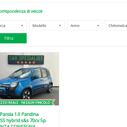
orrispondenza di veicoli
rca
Modello
Anno
Filtra
 Panda 1.0 Pandina
S hybrid s&s 70cv 5p.
NTA CONSEGNA