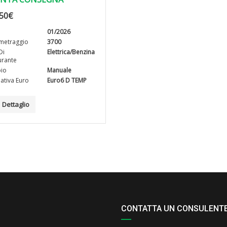
50
€
01/2026
metraggio
3700
Di
Elettrica/Benzina
rante
io
Manuale
tiva Euro
Euro6 D TEMP
Dettaglio
CONTATTA UN CONSULENT