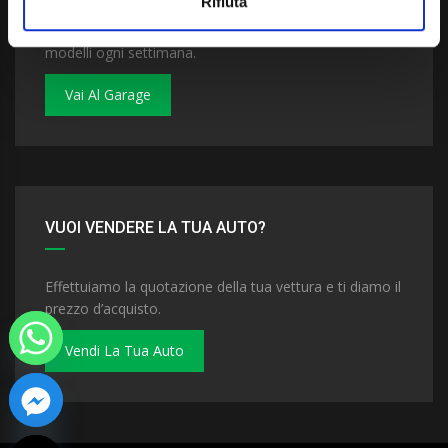
Rifiuta
Dai un'occhiata al nostro garage. Troverai nuovi
modelli ogni settimana.
Vai Al Garage
VUOI VENDERE LA TUA AUTO?
Effettuiamo la quotazione della tua vettura e ti diamo il
prezzo d’acquisto.
Vendi La Tua Auto
 chaty