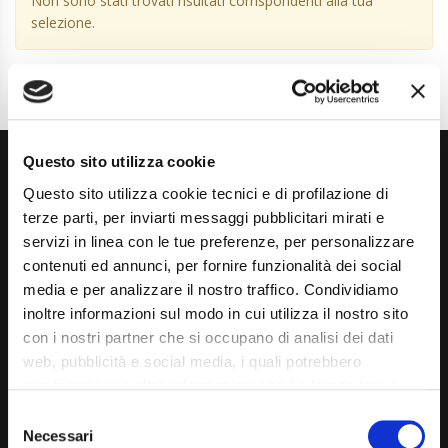
Non sono stati trovati risultati corrispondenti alla tua
selezione.
Questo sito utilizza cookie
Questo sito utilizza cookie tecnici e di profilazione di
terze parti, per inviarti messaggi pubblicitari mirati e
servizi in linea con le tue preferenze, per personalizzare
contenuti ed annunci, per fornire funzionalità dei social
Via Giuditta Pasta 2, Como (CO) 22100
media e per analizzare il nostro traffico. Condividiamo
inoltre informazioni sul modo in cui utilizza il nostro sito
(+39) 031 431 3066
con i nostri partner che si occupano di analisi dei dati
info@carspecialist.eu
web, pubblicità e social media, i quali potrebbero
combinarle con altre informazioni che ha fornito loro o
Dal Lunedì al Venerdì: 09:00 - 12:30 | 14:00 - 19:00
che hanno raccolto dal suo utilizzo dei loro servizi. La
Consent
Sabato: 09:00 - 12:30
mera chiusura del banner non comporta l’accettazione
Necessari
Selection