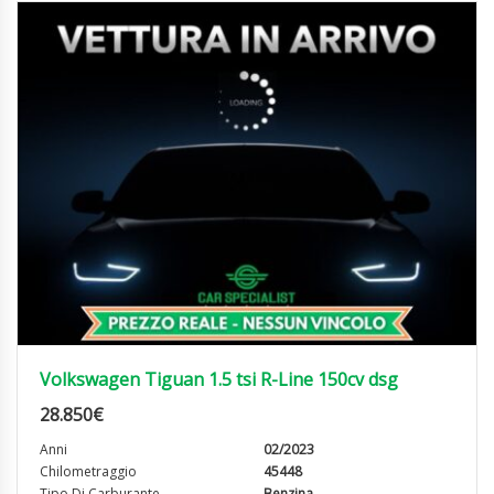
Volkswagen Tiguan 1.5 tsi R-Line 150cv dsg
28.850
€
Anni
02/2023
Chilometraggio
45448
Tipo Di Carburante
Benzina