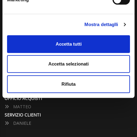
info@carspecialist.eu
Dal Lunedì al Venerdì: 09:00 - 12:30 | 14:00 - 19:00
Mostra dettaglli
Sabato: 09:00 - 12:30
Domenica: chiuso
Accetta tutti
CONTATTA UN CONSULENTE
Accetta selezionati
UFFICIO VENDITE
JACOPO
Rifiuta
ALESSANDRO
UFFICIO ACQUISTI
MATTEO
SERVIZIO CLIENTI
DANIELE