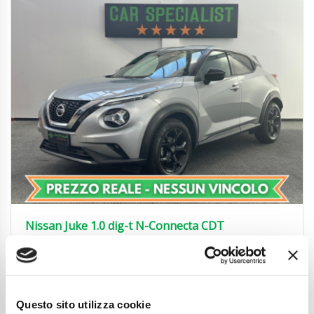
Nissan Juke 1.0 dig-t N-Connecta CDT
UNIPROP.|REAR|PADDLES|17′
15.450
€
Anni
09/2022
Chilometraggio
49300
Questo sito utilizza cookie
Tipo Di Carburante
Benzina