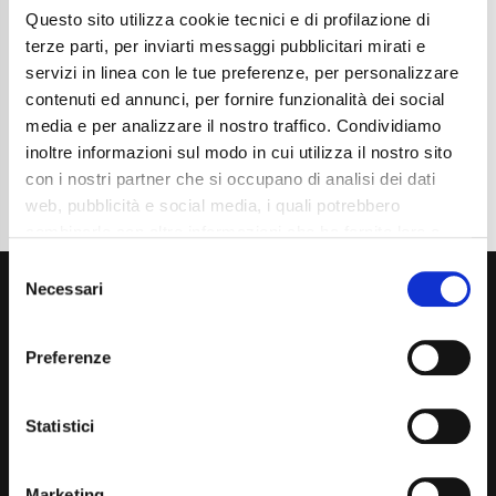
Questo sito utilizza cookie tecnici e di profilazione di
Cambio
Automatico
Normativa Euro
Euro6d-FULL
terze parti, per inviarti messaggi pubblicitari mirati e
servizi in linea con le tue preferenze, per personalizzare
Dettaglio
contenuti ed annunci, per fornire funzionalità dei social
media e per analizzare il nostro traffico. Condividiamo
inoltre informazioni sul modo in cui utilizza il nostro sito
con i nostri partner che si occupano di analisi dei dati
web, pubblicità e social media, i quali potrebbero
combinarle con altre informazioni che ha fornito loro o
che hanno raccolto dal suo utilizzo dei loro servizi. La
Consent
mera chiusura del banner non comporta l’accettazione
Necessari
Selection
dei cookie e atre tecnologie. Vedi la nostra
cookie
policy
.
Preferenze
Il consenso può essere espresso cliccando "Accetto
tutti” o selezionando le diverse categorie di cookies
Via Giuditta Pasta 2, Como (CO) 22100
Statistici
(+39) 031 431 3066
Marketing