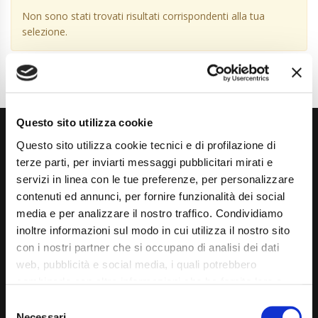
Non sono stati trovati risultati corrispondenti alla tua
selezione.
Questo sito utilizza cookie
Questo sito utilizza cookie tecnici e di profilazione di
terze parti, per inviarti messaggi pubblicitari mirati e
servizi in linea con le tue preferenze, per personalizzare
contenuti ed annunci, per fornire funzionalità dei social
media e per analizzare il nostro traffico. Condividiamo
Via Giuditta Pasta 2, Como (CO) 22100
inoltre informazioni sul modo in cui utilizza il nostro sito
(+39) 031 431 3066
con i nostri partner che si occupano di analisi dei dati
web, pubblicità e social media, i quali potrebbero
info@carspecialist.eu
combinarle con altre informazioni che ha fornito loro o
Dal Lunedì al Venerdì: 09:00 - 12:30 | 14:00 - 19:00
che hanno raccolto dal suo utilizzo dei loro servizi. La
Consent
mera chiusura del banner non comporta l’accettazione
Necessari