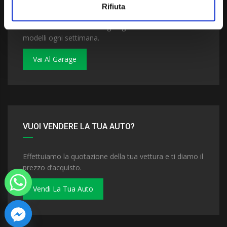
Rifiuta
Dai un'occhiata al nostro garage. Troverai nuovi
modelli ogni settimana.
Vai Al Garage
VUOI VENDERE LA TUA AUTO?
Effettuiamo la quotazione della tua vettura e ti diamo il
prezzo d’acquisto.
Vendi La Tua Auto
 chaty