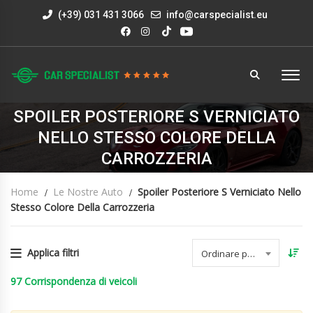
(+39) 031 431 3066
info@carspecialist.eu
SPOILER POSTERIORE S VERNICIATO
NELLO STESSO COLORE DELLA
CARROZZERIA
Home
Le Nostre Auto
Spoiler Posteriore S Verniciato Nello
Stesso Colore Della Carrozzeria
Applica filtri
Ordinare per data
97
Corrispondenza di veicoli