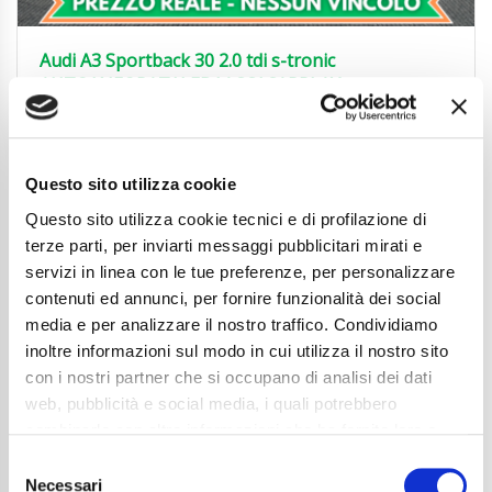
Audi A3 Sportback 30 2.0 tdi s-tronic
AUTO|NEOPAT|LED|ACC|CARPLAY
25.850
€
Anni
03/2024
Chilometraggio
30700
Questo sito utilizza cookie
Tipo Di Carburante
Diesel
Questo sito utilizza cookie tecnici e di profilazione di
Cambio
Automatico
Normativa Euro
Euro6d-ISC-FCM
terze parti, per inviarti messaggi pubblicitari mirati e
servizi in linea con le tue preferenze, per personalizzare
Dettaglio
contenuti ed annunci, per fornire funzionalità dei social
media e per analizzare il nostro traffico. Condividiamo
inoltre informazioni sul modo in cui utilizza il nostro sito
con i nostri partner che si occupano di analisi dei dati
web, pubblicità e social media, i quali potrebbero
combinarle con altre informazioni che ha fornito loro o
che hanno raccolto dal suo utilizzo dei loro servizi. La
Consent
mera chiusura del banner non comporta l’accettazione
Necessari
Selection