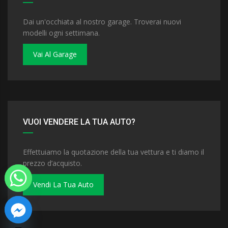
Dai un'occhiata al nostro garage. Troverai nuovi
modelli ogni settimana.
Vai Al Garage
VUOI VENDERE LA TUA AUTO?
Effettuiamo la quotazione della tua vettura e ti diamo il
prezzo d’acquisto.
Vendi La Tua Auto
 chaty