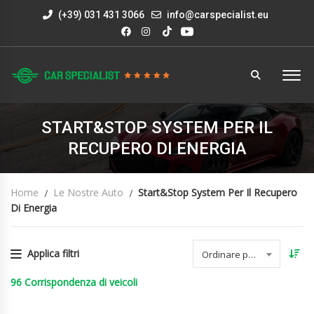
(+39) 031 431 3066
info@carspecialist.eu
START&STOP SYSTEM PER IL
RECUPERO DI ENERGIA
Home
Le Nostre Auto
Start&stop System Per Il Recupero
Di Energia
Applica filtri
Ordinare per data
96
Corrispondenza di veicoli