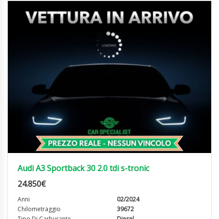
Audi A3 Sportback 30 2.0 tdi s-tronic
24.850
€
Anni
02/2024
Chilometraggio
39672
Tipo Di Carburante
Diesel