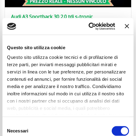
Audi A3 Sportback 30 2.0 tdi s-tronic
24.850
€
Anni
02/2024
Chilometraggio
39672
Questo sito utilizza cookie
Tipo Di Carburante
Diesel
Cambio
Automatico
Questo sito utilizza cookie tecnici e di profilazione di
Normativa Euro
Euro6d-ISC-FCM
terze parti, per inviarti messaggi pubblicitari mirati e
servizi in linea con le tue preferenze, per personalizzare
Dettaglio
contenuti ed annunci, per fornire funzionalità dei social
media e per analizzare il nostro traffico. Condividiamo
inoltre informazioni sul modo in cui utilizza il nostro sito
con i nostri partner che si occupano di analisi dei dati
web, pubblicità e social media, i quali potrebbero
combinarle con altre informazioni che ha fornito loro o
che hanno raccolto dal suo utilizzo dei loro servizi. La
Consent
mera chiusura del banner non comporta l’accettazione
Necessari
Selection