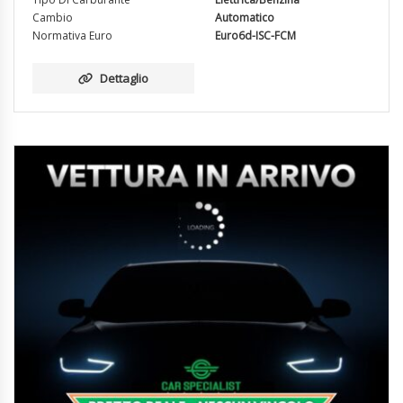
Cambio
Automatico
Normativa Euro
Euro6d-ISC-FCM
Dettaglio