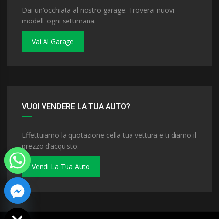
Dai un'occhiata al nostro garage. Troverai nuovi
modelli ogni settimana.
Vai Al Garage
VUOI VENDERE LA TUA AUTO?
Effettuiamo la quotazione della tua vettura e ti diamo il
prezzo d’acquisto.
Vendi La Tua Auto
 chaty