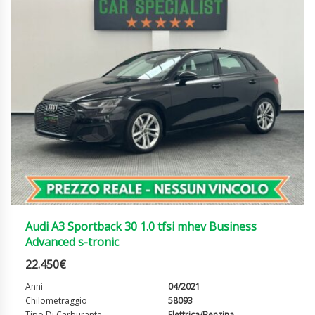
Audi A3 Sportback 30 1.0 tfsi mhev Business
Advanced s-tronic
22.450
€
Anni
04/2021
Chilometraggio
58093
Tipo Di Carburante
Elettrica/Benzina