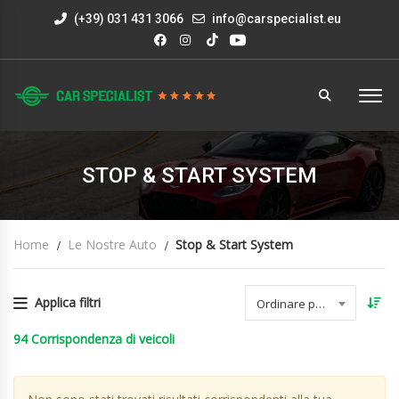
(+39) 031 431 3066
info@carspecialist.eu
STOP & START SYSTEM
Home
Le Nostre Auto
Stop & Start System
Applica filtri
Ordinare per data
94
Corrispondenza di veicoli