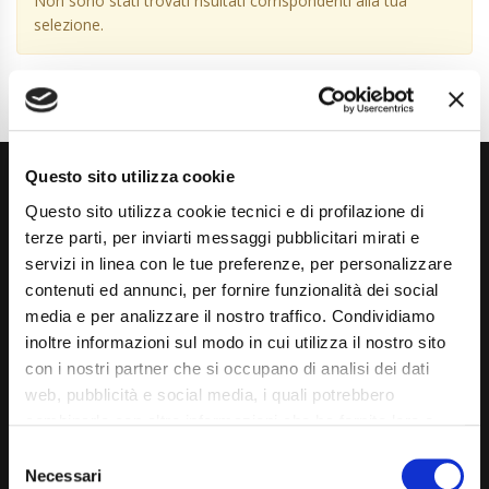
Non sono stati trovati risultati corrispondenti alla tua
selezione.
Questo sito utilizza cookie
Questo sito utilizza cookie tecnici e di profilazione di
terze parti, per inviarti messaggi pubblicitari mirati e
servizi in linea con le tue preferenze, per personalizzare
contenuti ed annunci, per fornire funzionalità dei social
Via Giuditta Pasta 2, Como (CO) 22100
media e per analizzare il nostro traffico. Condividiamo
inoltre informazioni sul modo in cui utilizza il nostro sito
(+39) 031 431 3066
con i nostri partner che si occupano di analisi dei dati
info@carspecialist.eu
web, pubblicità e social media, i quali potrebbero
combinarle con altre informazioni che ha fornito loro o
Dal Lunedì al Venerdì: 09:00 - 12:30 | 14:00 - 19:00
che hanno raccolto dal suo utilizzo dei loro servizi. La
Consent
Sabato: 09:00 - 12:30
mera chiusura del banner non comporta l’accettazione
Necessari
Selection