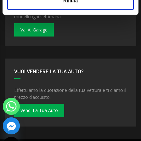
Rifiuta
Dai un'occhiata al nostro garage. Troverai nuovi
modelli ogni settimana.
Vai Al Garage
VUOI VENDERE LA TUA AUTO?
Effettuiamo la quotazione della tua vettura e ti diamo il
prezzo d’acquisto.
Vendi La Tua Auto
 chaty