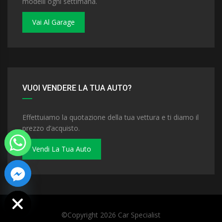
modelli ogni settimana.
Vai Al Garage
VUOI VENDERE LA TUA AUTO?
Effettuiamo la quotazione della tua vettura e ti diamo il
prezzo d’acquisto.
Vendi La Tua Auto
 chaty
©Copyright 2026
Car Specialist