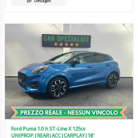
Dettaglio
Ford Puma 1.0 h ST-Line X 125cv
UNIPROP.|REAR|ACC|CARPLAY|18′