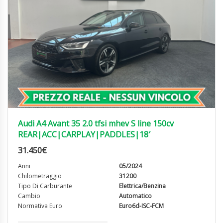
Audi A4 Avant 35 2.0 tfsi mhev S line 150cv
REAR|ACC|CARPLAY|PADDLES|18′
31.450
€
Anni
05/2024
Chilometraggio
31200
Tipo Di Carburante
Elettrica/Benzina
Cambio
Automatico
Normativa Euro
Euro6d-ISC-FCM