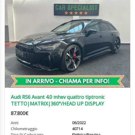
Audi RS6 Avant 4.0 mhev quattro tiptronic
TETTO|MATRIX|360°/HEAD UP DISPLAY
87.800
€
Anni
06/2022
Chilometraggio
40714
Tipo Di Carburante
Elettrica/Benzina