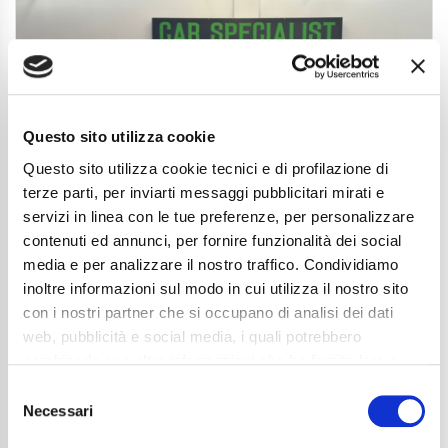
Questo sito utilizza cookie
Questo sito utilizza cookie tecnici e di profilazione di
terze parti, per inviarti messaggi pubblicitari mirati e
servizi in linea con le tue preferenze, per personalizzare
contenuti ed annunci, per fornire funzionalità dei social
media e per analizzare il nostro traffico. Condividiamo
inoltre informazioni sul modo in cui utilizza il nostro sito
con i nostri partner che si occupano di analisi dei dati
Opel Corsa 1.2 GS s&s 100cv
web, pubblicità e social media, i quali potrebbero
NEOPAT.|GARANZIA.UFFICIALE|CARPLAY
combinarle con altre informazioni che ha fornito loro o
che hanno raccolto dal suo utilizzo dei loro servizi. La
14.450
€
Consent
mera chiusura del banner non comporta l’accettazione
Necessari
Selection
Anni
05/2025
dei cookie e atre tecnologie. Vedi la nostra
cookie
Chilometraggio
15600