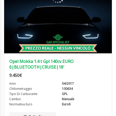
Opel Mokka 1.4 t Gpl 140cv EURO
6|BLUETOOTH|CRUISE|18′
9.450
€
Anni
04/2017
Chilometraggio
100634
Tipo Di Carburante
GPL
Cambio
Manuale
Normativa Euro
Euro6