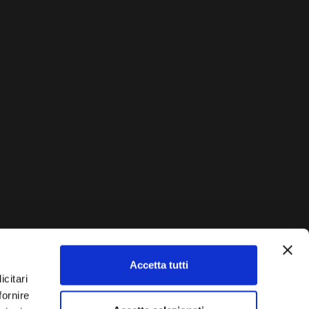
Accetta tutti
AUTO?
icitari
fornire
Vendi La Tua Auto