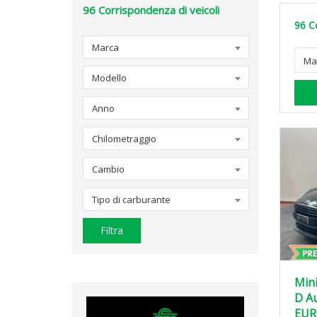
96
Corrispondenza di veicoli
96
C
Marca
Ma
Modello
Anno
Chilometraggio
Cambio
Tipo di carburante
Filtra
Min
D A
EUR