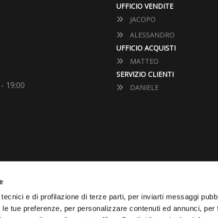
UFFICIO VENDITE
JACOPO
ALESSANDRO
UFFICIO ACQUISTI
MATTEO
SERVIZIO CLIENTI
 - 19:00
DANIELE
e
VUOI VENDERE LA TUA 
tecnici e di profilazione di terze parti, per inviarti messaggi pubbl
on le tue preferenze, per personalizzare contenuti ed annunci, per 
Vai Al Garage