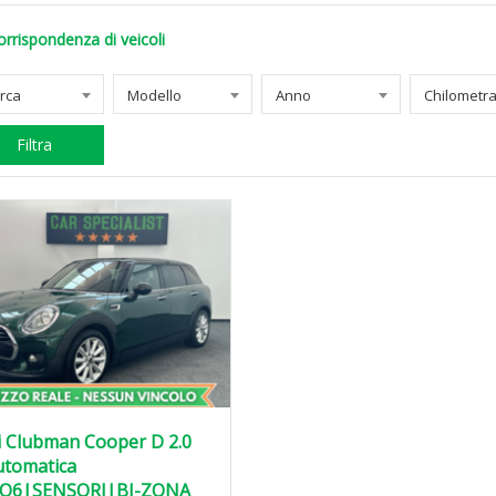
orrispondenza di veicoli
rca
Modello
Anno
Filtra
i Clubman Cooper D 2.0
utomatica
O6|SENSORI|BI-ZONA