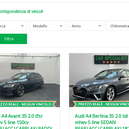
orrispondenza di veicoli
rca
Modello
Anno
Filtra
 A4 Avant 35 2.0 tfsi
Audi A4 Berlina 35 2.0 tdi
 S line 150cv
mhev S line SEDAN
R|ACC|CARPLAY|PADDL
REAR|ACC|CARPLAY|18′