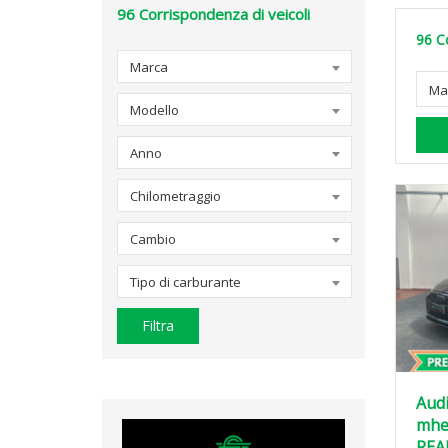
96
Corrispondenza di veicoli
96
C
Marca
Ma
Modello
Anno
Chilometraggio
Cambio
Tipo di carburante
Filtra
Audi
mhev
REA