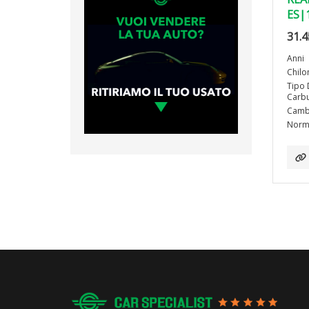
ES|
31.4
Anni
Chilo
Tipo 
Carbu
Camb
Norma