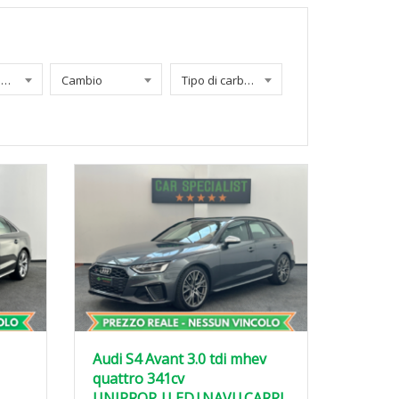
Chilometraggio
Cambio
Tipo di carburante
Audi S4 Avant 3.0 tdi mhev
quattro 341cv
UNIPROP.|LED|NAVI|CARPL