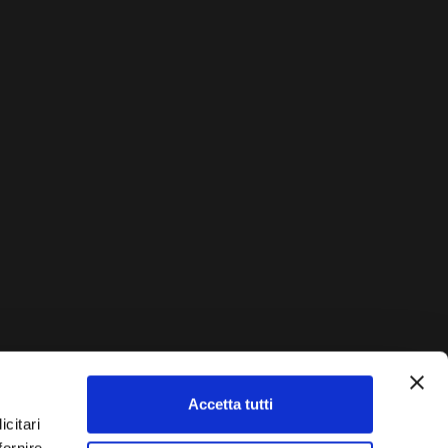
Accetta tutti
icitari
AUTO?