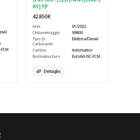
AY|19′
42.850
€
Anni
01/2022
iesel
Chilometraggio
99800
Tipo Di
Elettrica/Diesel
o
Carburante
C-FCM
Cambio
Automatico
Normativa Euro
Euro6d-ISC-FCM
Dettaglio
E