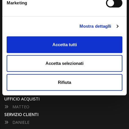
Marketing
info@carspecialist.eu
Dal Lunedì al Venerdì: 09:00 - 12:30 | 14:00 - 19:00
Mostra dettaglli
Sabato: 09:00 - 12:30
Domenica: chiuso
Accetta tutti
CONTATTA UN CONSULENTE
Accetta selezionati
UFFICIO VENDITE
JACOPO
Rifiuta
ALESSANDRO
UFFICIO ACQUISTI
MATTEO
SERVIZIO CLIENTI
DANIELE