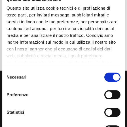
Chilometraggio
44600
Tipo Di Carburante
Benzina
Questo sito utilizza cookie tecnici e di profilazione di
Cambio
Automatico
terze parti, per inviarti messaggi pubblicitari mirati e
Normativa Euro
Euro6d-ISC-FCM
servizi in linea con le tue preferenze, per personalizzare
contenuti ed annunci, per fornire funzionalità dei social
Dettaglio
media e per analizzare il nostro traffico. Condividiamo
inoltre informazioni sul modo in cui utilizza il nostro sito
con i nostri partner che si occupano di analisi dei dati
web, pubblicità e social media, i quali potrebbero
combinarle con altre informazioni che ha fornito loro o
che hanno raccolto dal suo utilizzo dei loro servizi. La
Consent
mera chiusura del banner non comporta l’accettazione
Necessari
Selection
dei cookie e atre tecnologie. Vedi la nostra
cookie
policy
.
Preferenze
Il consenso può essere espresso cliccando "Accetto
tutti” o selezionando le diverse categorie di cookies
Statistici
Via Giuditta Pasta 2, Como (CO) 22100
(+39) 031 431 3066