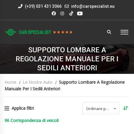
(+39) 031 431 3066
info@carspecialist.eu
SUPPORTO LOMBARE A
REGOLAZIONE MANUALE PER I
SEDILI ANTERIORI
Home
Le Nostre Auto
Supporto Lombare A Regolazione
Manuale Per I Sedili Anteriori
Applica filtri
Ordinare per data
96
Corrispondenza di veicoli