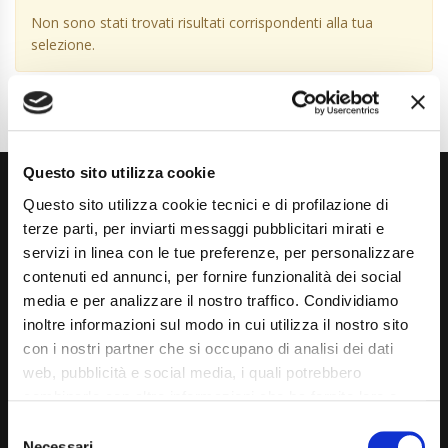
Non sono stati trovati risultati corrispondenti alla tua
selezione.
Questo sito utilizza cookie
Questo sito utilizza cookie tecnici e di profilazione di
terze parti, per inviarti messaggi pubblicitari mirati e
servizi in linea con le tue preferenze, per personalizzare
contenuti ed annunci, per fornire funzionalità dei social
media e per analizzare il nostro traffico. Condividiamo
Via Giuditta Pasta 2, Como (CO) 22100
inoltre informazioni sul modo in cui utilizza il nostro sito
(+39) 031 431 3066
con i nostri partner che si occupano di analisi dei dati
web, pubblicità e social media, i quali potrebbero
info@carspecialist.eu
combinarle con altre informazioni che ha fornito loro o
Dal Lunedì al Venerdì: 09:00 - 12:30 | 14:00 - 19:00
che hanno raccolto dal suo utilizzo dei loro servizi. La
Consent
mera chiusura del banner non comporta l’accettazione
Necessari