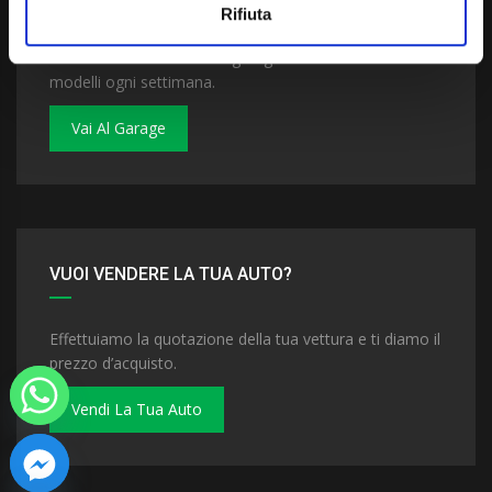
Rifiuta
Dai un'occhiata al nostro garage. Troverai nuovi
modelli ogni settimana.
Vai Al Garage
VUOI VENDERE LA TUA AUTO?
Effettuiamo la quotazione della tua vettura e ti diamo il
prezzo d’acquisto.
Vendi La Tua Auto
 chaty