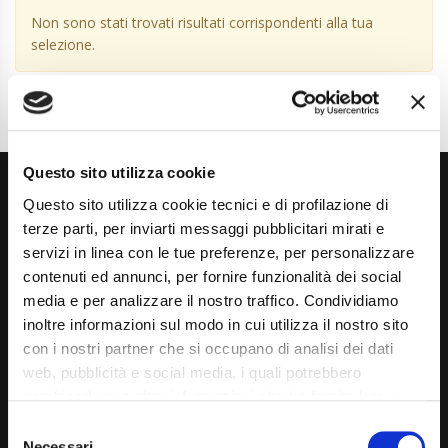
Non sono stati trovati risultati corrispondenti alla tua
selezione.
Questo sito utilizza cookie
Questo sito utilizza cookie tecnici e di profilazione di
terze parti, per inviarti messaggi pubblicitari mirati e
servizi in linea con le tue preferenze, per personalizzare
contenuti ed annunci, per fornire funzionalità dei social
media e per analizzare il nostro traffico. Condividiamo
Via Giuditta Pasta 2, Como (CO) 22100
inoltre informazioni sul modo in cui utilizza il nostro sito
(+39) 031 431 3066
con i nostri partner che si occupano di analisi dei dati
web, pubblicità e social media, i quali potrebbero
info@carspecialist.eu
combinarle con altre informazioni che ha fornito loro o
Dal Lunedì al Venerdì: 09:00 - 12:30 | 14:00 - 19:00
che hanno raccolto dal suo utilizzo dei loro servizi. La
Consent
mera chiusura del banner non comporta l’accettazione
Necessari