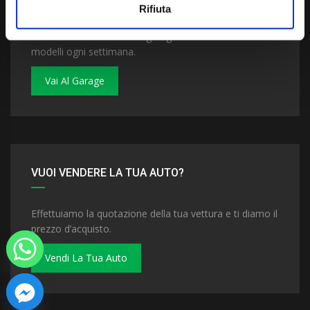
Rifiuta
Dai un'occhiata al nostro garage. Troverai nuovi
modelli ogni settimana.
Vai Al Garage
VUOI VENDERE LA TUA AUTO?
Effettuiamo la quotazione della tua vettura e ti diamo il
prezzo d’acquisto.
Vendi La Tua Auto
 chaty