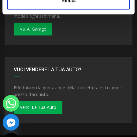
Rifiuta
Dai un'occhiata al nostro garage. Troverai nuovi
modelli ogni settimana.
Vai Al Garage
VUOI VENDERE LA TUA AUTO?
Effettuiamo la quotazione della tua vettura e ti diamo il
prezzo d’acquisto.
Vendi La Tua Auto
 chaty