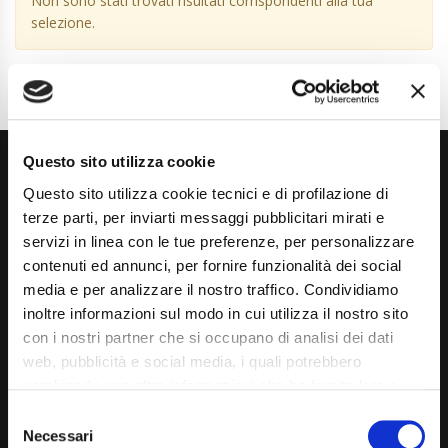
Non sono stati trovati risultati corrispondenti alla tua
selezione.
Questo sito utilizza cookie
Questo sito utilizza cookie tecnici e di profilazione di
terze parti, per inviarti messaggi pubblicitari mirati e
servizi in linea con le tue preferenze, per personalizzare
contenuti ed annunci, per fornire funzionalità dei social
Via Giuditta Pasta 2, Como (CO) 22100
media e per analizzare il nostro traffico. Condividiamo
inoltre informazioni sul modo in cui utilizza il nostro sito
(+39) 031 431 3066
con i nostri partner che si occupano di analisi dei dati
info@carspecialist.eu
web, pubblicità e social media, i quali potrebbero
combinarle con altre informazioni che ha fornito loro o
Dal Lunedì al Venerdì: 09:00 - 12:30 | 14:00 - 19:00
che hanno raccolto dal suo utilizzo dei loro servizi. La
Consent
Sabato: 09:00 - 12:30
mera chiusura del banner non comporta l’accettazione
Necessari
Selection