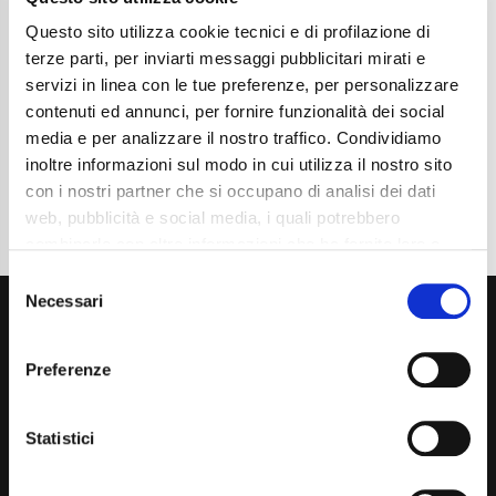
Chilometraggio
44600
Tipo Di Carburante
Benzina
Questo sito utilizza cookie tecnici e di profilazione di
Cambio
Automatico
terze parti, per inviarti messaggi pubblicitari mirati e
Normativa Euro
Euro6d-ISC-FCM
servizi in linea con le tue preferenze, per personalizzare
contenuti ed annunci, per fornire funzionalità dei social
Dettaglio
media e per analizzare il nostro traffico. Condividiamo
inoltre informazioni sul modo in cui utilizza il nostro sito
con i nostri partner che si occupano di analisi dei dati
web, pubblicità e social media, i quali potrebbero
combinarle con altre informazioni che ha fornito loro o
che hanno raccolto dal suo utilizzo dei loro servizi. La
Consent
mera chiusura del banner non comporta l’accettazione
Necessari
Selection
dei cookie e atre tecnologie. Vedi la nostra
cookie
policy
.
Preferenze
Il consenso può essere espresso cliccando "Accetto
tutti” o selezionando le diverse categorie di cookies
Statistici
Via Giuditta Pasta 2, Como (CO) 22100
(+39) 031 431 3066