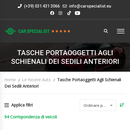
(+39) 031 431 3066
info@carspecialist.eu
TASCHE PORTAOGGETTI AGLI
SCHIENALI DEI SEDILI ANTERIORI
Home
Le Nostre Auto
Tasche Portaoggetti Agli Schienali
Dei Sedili Anteriori
Applica filtri
Ordinare per data
94
Corrispondenza di veicoli