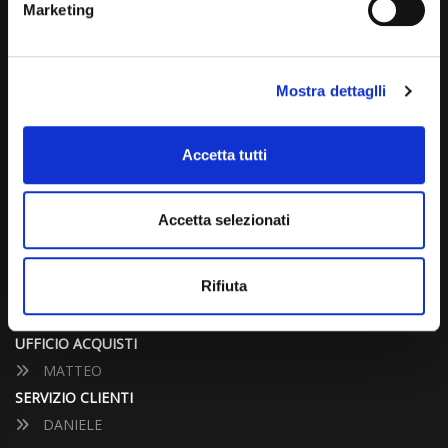
Marketing
info@carspecialist.eu
Dal Lunedì al Venerdì: 09:00 - 12:30 | 14:00 - 19:00
Mostra dettaglli
Sabato: 09:00 - 12:30
Domenica: chiuso
Accetta tutti
CONTATTA UN CONSULENTE
Accetta selezionati
UFFICIO VENDITE
JACOPO
Rifiuta
ALESSANDRO
UFFICIO ACQUISTI
MATTEO
SERVIZIO CLIENTI
DANIELE