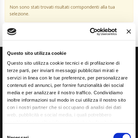
Non sono stati trovati risultati corrispondenti alla tua
selezione.
Questo sito utilizza cookie
Questo sito utilizza cookie tecnici e di profilazione di
terze parti, per inviarti messaggi pubblicitari mirati e
servizi in linea con le tue preferenze, per personalizzare
contenuti ed annunci, per fornire funzionalità dei social
media e per analizzare il nostro traffico. Condividiamo
Via Giuditta Pasta 2, Como (CO) 22100
inoltre informazioni sul modo in cui utilizza il nostro sito
(+39) 031 431 3066
con i nostri partner che si occupano di analisi dei dati
web, pubblicità e social media, i quali potrebbero
info@carspecialist.eu
combinarle con altre informazioni che ha fornito loro o
Dal Lunedì al Venerdì: 09:00 - 12:30 | 14:00 - 19:00
che hanno raccolto dal suo utilizzo dei loro servizi. La
Consent
mera chiusura del banner non comporta l’accettazione
Necessari