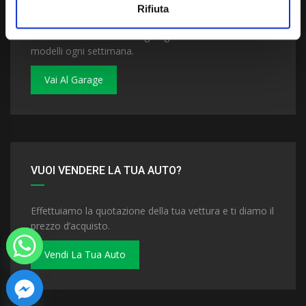
Rifiuta
Dai un'occhiata al nostro garage. Troverai nuovi
modelli ogni settimana.
Vai Al Garage
VUOI VENDERE LA TUA AUTO?
Effettuiamo la quotazione della tua vettura e ti diamo il
prezzo d’acquisto.
Vendi La Tua Auto
 chaty