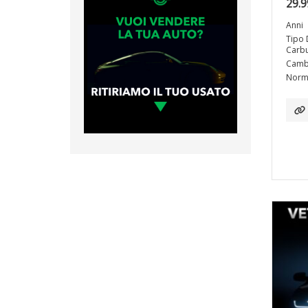
29.9
Anni
Tipo 
Carbu
Camb
Norma