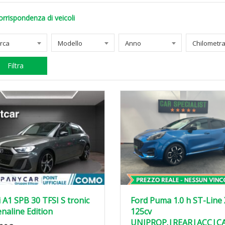
orrispondenza di veicoli
rca
Modello
Anno
Filtra
 A1 SPB 30 TFSI S tronic
Ford Puma 1.0 h ST-Line 
naline Edition
125cv
UNIPROP.|REAR|ACC|C