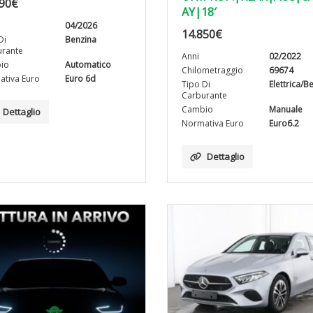
90
€
AY|18′
04/2026
14.850
€
Di
Benzina
rante
Anni
02/2022
io
Automatico
Chilometraggio
69674
tiva Euro
Euro 6d
Tipo Di
Elettrica/B
Carburante
Cambio
Manuale
Dettaglio
Normativa Euro
Euro6.2
Dettaglio