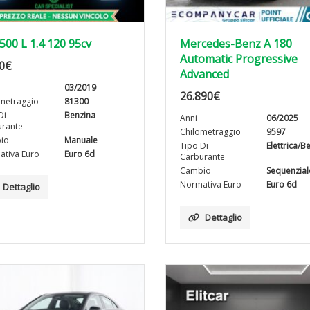
 500 L 1.4 120 95cv
Mercedes-Benz A 180
Automatic Progressive
0
€
Advanced
03/2019
26.890
€
metraggio
81300
Di
Benzina
Anni
06/2025
rante
Chilometraggio
9597
io
Manuale
Tipo Di
Elettrica/B
tiva Euro
Euro 6d
Carburante
Cambio
Sequenzial
Normativa Euro
Euro 6d
Dettaglio
Dettaglio