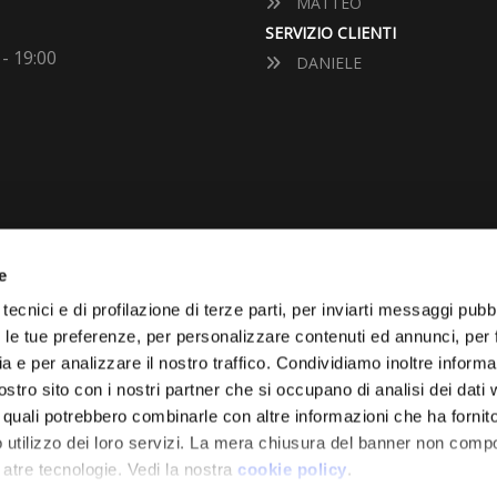
MATTEO
SERVIZIO CLIENTI
 - 19:00
DANIELE
e
VUOI VENDERE LA TUA 
tecnici e di profilazione di terze parti, per inviarti messaggi pubbl
on le tue preferenze, per personalizzare contenuti ed annunci, per 
Vai Al Garage
ia e per analizzare il nostro traffico. Condividiamo inoltre informa
Effettuiamo la quotazione de
nostro sito con i nostri partner che si occupano di analisi dei dati
diamo il prezzo d’acquisto.
i quali potrebbero combinarle con altre informazioni che ha fornito
 utilizzo dei loro servizi. La mera chiusura del banner non comp
 atre tecnologie. Vedi la nostra
cookie policy
.