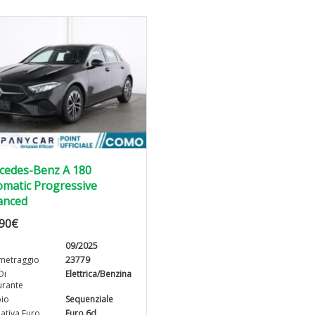
cedes-Benz A 180
matic Progressive
anced
90
€
09/2025
metraggio
23779
Di
Elettrica/Benzina
rante
io
Sequenziale
tiva Euro
Euro 6d