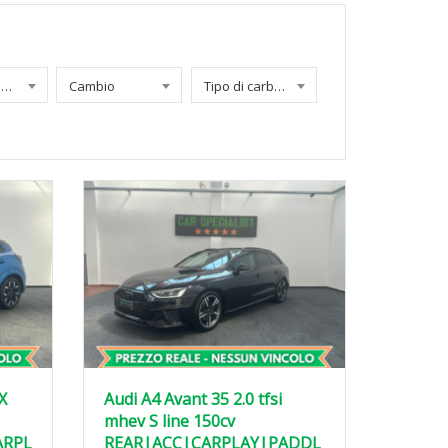
Chilometraggio
Cambio
Tipo di carburante
X
Audi A4 Avant 35 2.0 tfsi
mhev S line 150cv
ARPL
REAR|ACC|CARPLAY|PADDL