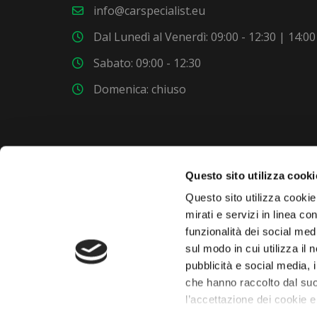
info@carspecialist.eu
Dal Lunedì al Venerdì: 09:00 - 12:30 | 14:00
Sabato: 09:00 - 12:30
Domenica: chiuso
Questo sito utilizza cooki
VUOI COMPRARE UNA NUOVA AUTO?
Questo sito utilizza cookie 
mirati e servizi in linea c
funzionalità dei social med
Dai un'occhiata al nostro garage. Troverai nuovi
sul modo in cui utilizza il 
modelli ogni settimana.
pubblicità e social media, 
che hanno raccolto dal suo
l’accettazione dei cookie e
 chaty