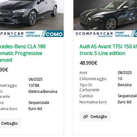
cedes-Benz CLA 180
Audi A5 Avant TFSI 150 
matic Progressive
tronic S Line edition
anced
48.990
€
90
€
Anni
08/2025
Chilometraggio
10
06/2025
Tipo Di
Benzina
metraggio
10788
Carburante
Di
Elettrica/Benzina
Cambio
Sequenzial
rante
Normativa Euro
Euro 6d
io
Sequenziale
tiva Euro
Euro 6d
Dettaglio
Dettaglio