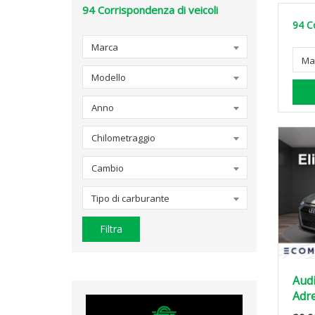
94
Corrispondenza di veicoli
94
C
Marca
Ma
Modello
Anno
Chilometraggio
Cambio
Tipo di carburante
Filtra
Audi
Adre