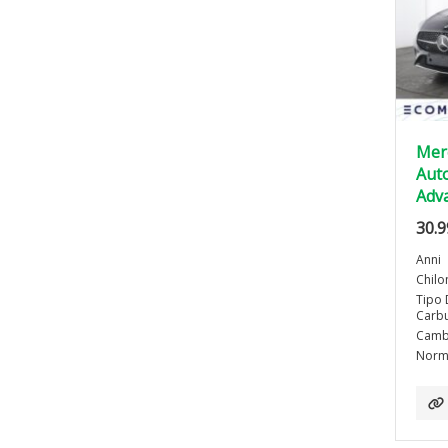
Mer
Auto
Adv
30.9
Anni
Chilo
Tipo 
Carbu
Camb
Norma