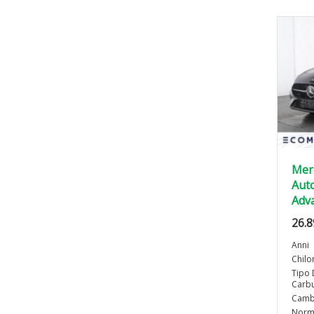
Mer
Auto
Adv
26.8
Anni
Chilo
Tipo 
Carbu
Camb
Norma