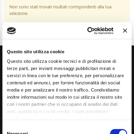
Non sono stati trovati risultati corrispondenti alla tua
selezione.
Questo sito utilizza cookie
Questo sito utilizza cookie tecnici e di profilazione di
terze parti, per inviarti messaggi pubblicitari mirati e
servizi in linea con le tue preferenze, per personalizzare
contenuti ed annunci, per fornire funzionalità dei social
media e per analizzare il nostro traffico. Condividiamo
Via Giuditta Pasta 2, Como (CO) 22100
inoltre informazioni sul modo in cui utilizza il nostro sito
(+39) 031 431 3066
con i nostri partner che si occupano di analisi dei dati
web, pubblicità e social media, i quali potrebbero
info@carspecialist.eu
combinarle con altre informazioni che ha fornito loro o
Dal Lunedì al Venerdì: 09:00 - 12:30 | 14:00 - 19:00
che hanno raccolto dal suo utilizzo dei loro servizi. La
Consent
mera chiusura del banner non comporta l’accettazione
Necessari