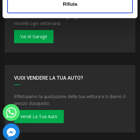
Rifiuta
Dai un'occhiata al nostro garage. Troverai nuovi
modelli ogni settimana.
Vai Al Garage
VUOI VENDERE LA TUA AUTO?
Effettuiamo la quotazione della tua vettura e ti diamo il
prezzo d’acquisto.
Vendi La Tua Auto
 chaty