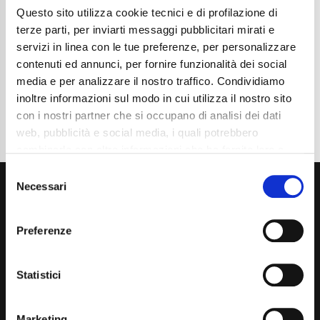
Questo sito utilizza cookie tecnici e di profilazione di
Cambio
Automatico
Normativa Euro
Euro6 D TEMP
terze parti, per inviarti messaggi pubblicitari mirati e
servizi in linea con le tue preferenze, per personalizzare
Dettaglio
contenuti ed annunci, per fornire funzionalità dei social
media e per analizzare il nostro traffico. Condividiamo
inoltre informazioni sul modo in cui utilizza il nostro sito
con i nostri partner che si occupano di analisi dei dati
web, pubblicità e social media, i quali potrebbero
combinarle con altre informazioni che ha fornito loro o
che hanno raccolto dal suo utilizzo dei loro servizi. La
Consent
mera chiusura del banner non comporta l’accettazione
Necessari
Selection
dei cookie e atre tecnologie. Vedi la nostra
cookie
policy
.
Preferenze
Il consenso può essere espresso cliccando "Accetto
tutti” o selezionando le diverse categorie di cookies
Via Giuditta Pasta 2, Como (CO) 22100
Statistici
(+39) 031 431 3066
Marketing