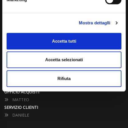
info@carspecialist.eu
Dal Lunedì al Venerdì: 09:00 - 12:30 | 14:00 - 19:00
Mostra dettaglli
Sabato: 09:00 - 12:30
Domenica: chiuso
Accetta tutti
CONTATTA UN CONSULENTE
Accetta selezionati
UFFICIO VENDITE
JACOPO
Rifiuta
ALESSANDRO
UFFICIO ACQUISTI
MATTEO
SERVIZIO CLIENTI
DANIELE