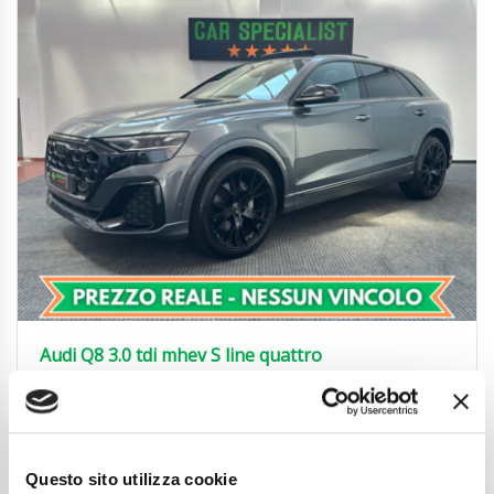
Audi Q8 3.0 tdi mhev S line quattro
360°|TETTO|ACC|ALCANTARA|22′
71.850
€
Anni
09/2024
Chilometraggio
29000
Questo sito utilizza cookie
Tipo Di Carburante
Elettrica/Diesel