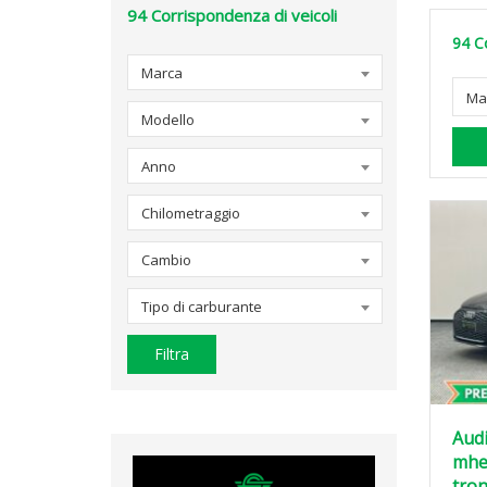
94
Corrispondenza di veicoli
94
C
Marca
Ma
Modello
Anno
Chilometraggio
Cambio
Tipo di carburante
Filtra
Audi
mhe
tron