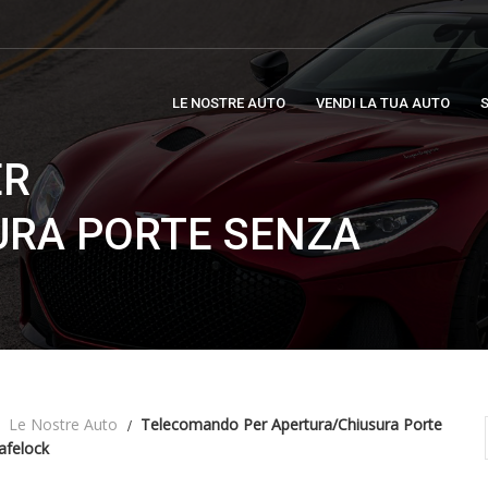
LE NOSTRE AUTO
VENDI LA TUA AUTO
S
ER
URA PORTE SENZA
Le Nostre Auto
Telecomando Per Apertura/chiusura Porte
afelock