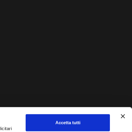
Accetta tutti
AUTO?
icitari