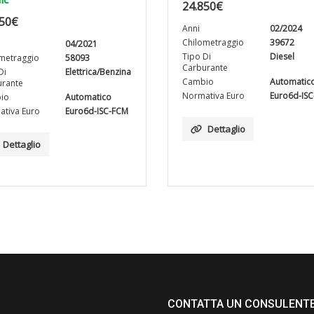
24.850
€
50
€
Anni
02/2024
Chilometraggio
39672
04/2021
Tipo Di
Diesel
metraggio
58093
Carburante
Di
Elettrica/Benzina
Cambio
Automatic
rante
Normativa Euro
Euro6d-IS
io
Automatico
tiva Euro
Euro6d-ISC-FCM
Dettaglio
Dettaglio
CONTATTA UN CONSULENT