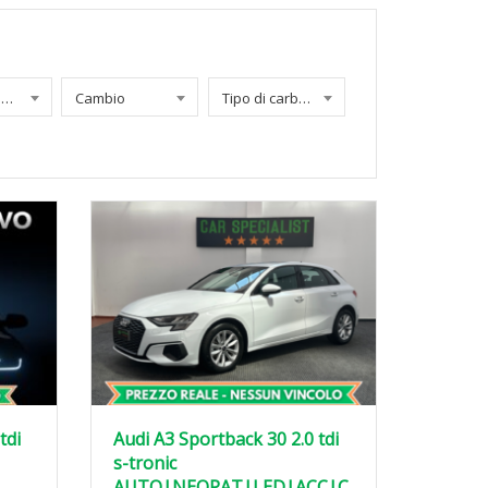
Chilometraggio
Cambio
Tipo di carburante
tdi
Audi A3 Sportback 30 2.0 tdi
s-tronic
AUTO|NEOPAT|LED|ACC|C