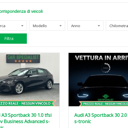
orrispondenza di veicoli
rca
Modello
Anno
Filtra
 A3 Sportback 30 1.0 tfsi
Audi A3 Sportback 30 2.0 
v Business Advanced s-
s-tronic
ic