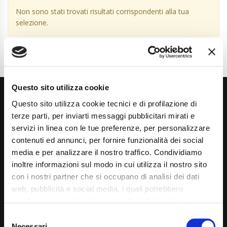
Non sono stati trovati risultati corrispondenti alla tua
selezione.
Questo sito utilizza cookie
Questo sito utilizza cookie tecnici e di profilazione di
terze parti, per inviarti messaggi pubblicitari mirati e
servizi in linea con le tue preferenze, per personalizzare
contenuti ed annunci, per fornire funzionalità dei social
media e per analizzare il nostro traffico. Condividiamo
Via Giuditta Pasta 2, Como (CO) 22100
inoltre informazioni sul modo in cui utilizza il nostro sito
(+39) 031 431 3066
con i nostri partner che si occupano di analisi dei dati
web, pubblicità e social media, i quali potrebbero
info@carspecialist.eu
combinarle con altre informazioni che ha fornito loro o
Dal Lunedì al Venerdì: 09:00 - 12:30 | 14:00 - 19:00
che hanno raccolto dal suo utilizzo dei loro servizi. La
Consent
mera chiusura del banner non comporta l’accettazione
Necessari