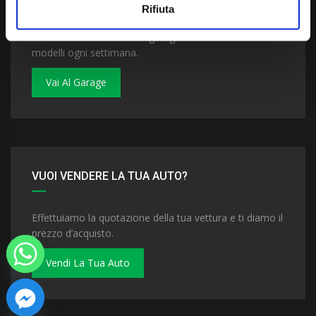
Rifiuta
Dai un'occhiata al nostro garage. Troverai nuovi
modelli ogni settimana.
Vai Al Garage
VUOI VENDERE LA TUA AUTO?
Effettuiamo la quotazione della tua vettura e ti diamo il
prezzo d’acquisto.
Vendi La Tua Auto
 chaty