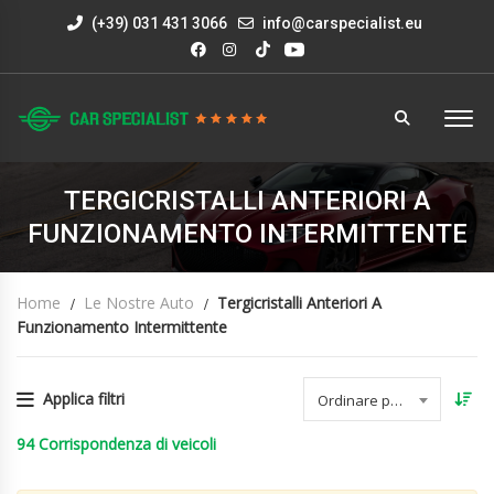
(+39) 031 431 3066
info@carspecialist.eu
TERGICRISTALLI ANTERIORI A
FUNZIONAMENTO INTERMITTENTE
Home
Le Nostre Auto
Tergicristalli Anteriori A
Funzionamento Intermittente
Applica filtri
Ordinare per data
94
Corrispondenza di veicoli