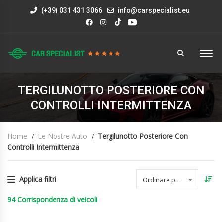
(+39) 031 431 3066
info@carspecialist.eu
TERGILUNOTTO POSTERIORE CON
CONTROLLI INTERMITTENZA
Home
Le Nostre Auto
Tergilunotto Posteriore Con
Controlli Intermittenza
Applica filtri
Ordinare per data
94
Corrispondenza di veicoli