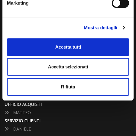
Marketing
info@carspecialist.eu
Dal Lunedì al Venerdì: 09:00 - 12:30 | 14:00 - 19:00
Mostra dettaglli
Sabato: 09:00 - 12:30
Domenica: chiuso
Accetta tutti
CONTATTA UN CONSULENTE
Accetta selezionati
UFFICIO VENDITE
JACOPO
Rifiuta
ALESSANDRO
UFFICIO ACQUISTI
MATTEO
SERVIZIO CLIENTI
DANIELE