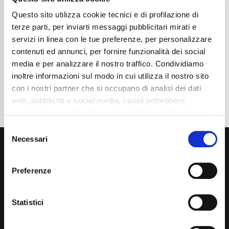
Chilometraggio
105000
Tipo Di Carburante
Diesel
Questo sito utilizza cookie tecnici e di profilazione di
Cambio
Automatico
terze parti, per inviarti messaggi pubblicitari mirati e
Normativa Euro
Euro 6c
servizi in linea con le tue preferenze, per personalizzare
contenuti ed annunci, per fornire funzionalità dei social
Dettaglio
media e per analizzare il nostro traffico. Condividiamo
inoltre informazioni sul modo in cui utilizza il nostro sito
con i nostri partner che si occupano di analisi dei dati
web, pubblicità e social media, i quali potrebbero
combinarle con altre informazioni che ha fornito loro o
che hanno raccolto dal suo utilizzo dei loro servizi. La
Consent
mera chiusura del banner non comporta l’accettazione
Necessari
Selection
dei cookie e atre tecnologie. Vedi la nostra
cookie
policy
.
Preferenze
Il consenso può essere espresso cliccando "Accetto
tutti” o selezionando le diverse categorie di cookies
Statistici
Via Giuditta Pasta 2, Como (CO) 22100
(+39) 031 431 3066