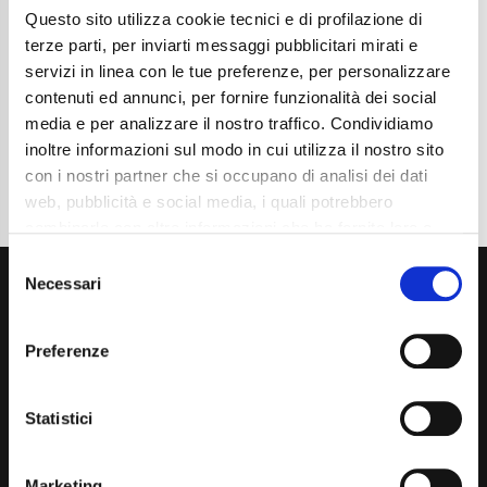
Questo sito utilizza cookie tecnici e di profilazione di
Cambio
Automatico
Normativa Euro
Euro6d-ISC-FCM
terze parti, per inviarti messaggi pubblicitari mirati e
servizi in linea con le tue preferenze, per personalizzare
Dettaglio
contenuti ed annunci, per fornire funzionalità dei social
media e per analizzare il nostro traffico. Condividiamo
inoltre informazioni sul modo in cui utilizza il nostro sito
con i nostri partner che si occupano di analisi dei dati
web, pubblicità e social media, i quali potrebbero
combinarle con altre informazioni che ha fornito loro o
che hanno raccolto dal suo utilizzo dei loro servizi. La
Consent
mera chiusura del banner non comporta l’accettazione
Necessari
Selection
dei cookie e atre tecnologie. Vedi la nostra
cookie
policy
.
Preferenze
Il consenso può essere espresso cliccando "Accetto
tutti” o selezionando le diverse categorie di cookies
Via Giuditta Pasta 2, Como (CO) 22100
Statistici
(+39) 031 431 3066
Marketing