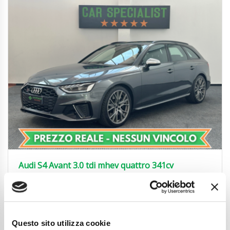
Audi S4 Avant 3.0 tdi mhev quattro 341cv
UNIPROP.|LED|NAVI|CARPLAY|19′
42.850
€
Anni
01/2022
Chilometraggio
99800
Questo sito utilizza cookie
Tipo Di Carburante
Elettrica/Diesel