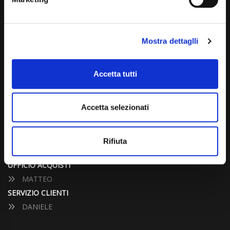
info@carspecialist.eu
Dal Lunedì al Venerdì: 09:00 - 12:30 | 14:00 - 19:00
Mostra dettaglli
Sabato: 09:00 - 12:30
Domenica: chiuso
Accetta tutti
CONTATTA UN CONSULENTE
Accetta selezionati
UFFICIO VENDITE
JACOPO
Rifiuta
ALESSANDRO
UFFICIO ACQUISTI
MATTEO
SERVIZIO CLIENTI
DANIELE